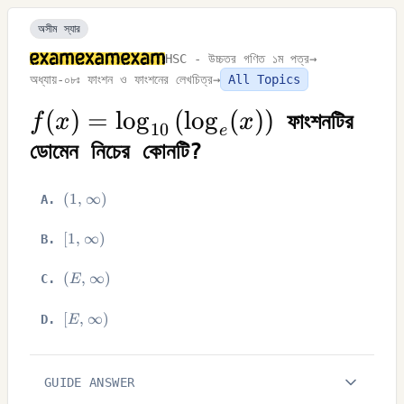
অসীম স্যার
HSC - উচ্চতর গণিত ১ম পত্র
→
অধ্যায়-০৮ঃ ফাংশন ও ফাংশনের লেখচিত্র
→
All Topics
f(x)=\log
(
)
=
lo
g
(
lo
g
(
)
)
ফাংশনটির
f
x
x
10
e
_{10}\left(\log
ডোমেন নিচের কোনটি?
_{e}(x)\right)
(1,
(
1
,
∞
)
A
.
\INFTY)
[1,
[
1
,
∞
)
B
.
\INFTY)
(E,
(
,
∞
)
C
.
E
\INFTY)
[E,
[
,
∞
)
D
.
E
\INFTY)
GUIDE ANSWER