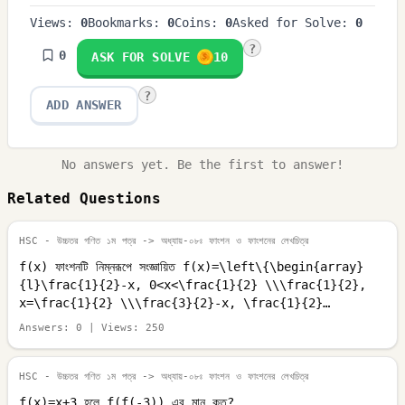
Views:
0
Bookmarks:
0
Coins:
0
Asked for Solve:
0
?
0
ASK FOR SOLVE
10
?
ADD ANSWER
No answers yet. Be the first to answer!
Related Questions
HSC - উচ্চতর গণিত ১ম পত্র
-> অধ্যায়-০৮ঃ ফাংশন ও ফাংশনের লেখচিত্র
f(x) ফাংশনটি নিম্নরূপে সংজ্ঞায়িত f(x)=\left\{\begin{array}
{l}\frac{1}{2}-x, 0<x<\frac{1}{2} \\\frac{1}{2},
x=\frac{1}{2} \\\frac{3}{2}-x, \frac{1}{2}
<x<1\end{array}\right. \left(\frac{1}{4}\right) এর
Answers:
0
| Views:
250
মান কত?
HSC - উচ্চতর গণিত ১ম পত্র
-> অধ্যায়-০৮ঃ ফাংশন ও ফাংশনের লেখচিত্র
f(x)=x+3 হলে f(f(-3)) এর মান কত?