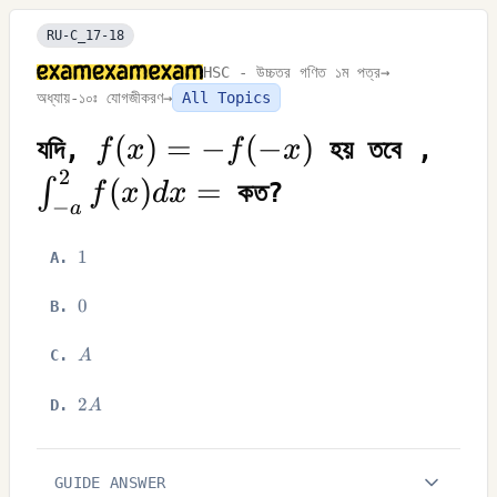
RU-C_17-18
HSC - উচ্চতর গণিত ১ম পত্র
→
অধ্যায়-১০ঃ যোগজীকরণ
→
All Topics
f(x)=-
(
)
=
−
(
−
)
\int
যদি,
হয় তবে ,
f
x
f
x
2
f(-x)
a}^
(
)
=
∫
কত?
f
x
d
x
−
a
f(x) 
x=
1
1
A
.
0
0
B
.
A
C
.
A
2A
2
D
.
A
GUIDE ANSWER