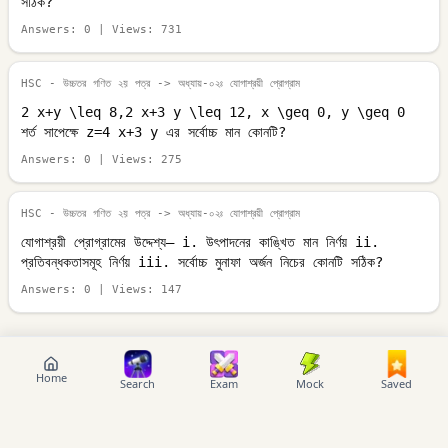
সঠিক?
Answers:
0
| Views:
731
HSC - উচ্চতর গণিত ২য় পত্র
-> অধ্যায়-০২ঃ যোগাশ্রয়ী প্রোগ্রাম
2 x+y \leq 8,2 x+3 y \leq 12, x \geq 0, y \geq 0
শর্ত সাপেক্ষে z=4 x+3 y এর সর্বোচ্চ মান কোনটি?
Answers:
0
| Views:
275
HSC - উচ্চতর গণিত ২য় পত্র
-> অধ্যায়-০২ঃ যোগাশ্রয়ী প্রোগ্রাম
যোগাশ্রয়ী প্রোগ্রামের উদ্দেশ্য— i. উৎপাদনের কাঙ্খিত মান নির্ণয় ii.
প্রতিবন্ধকতাসমূহ নির্ণয় iii. সর্বোচ্চ মুনাফা অর্জন নিচের কোনটি সঠিক?
Answers:
0
| Views:
147
Home
Search
Exam
Mock
Saved