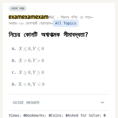
কেতাব স্যার
HSC - উচ্চতর গণিত ২য় পত্র
→
অধ্যায়-০২ঃ যোগাশ্রয়ী প্রোগ্রাম
→
All Topics
নিচের কোনটি অঋণাত্মক সীমাবদ্ধতা?
X
≤
0
,
≤
0
A
.
X
Y
\LEQ
0, Y
X>0,
>
0
,
>
0
B
.
X
Y
\LEQ
Y>0
0
X
≥
0
,
≥
0
C
.
X
Y
\GEQ
0, Y
\MATHRM{X}
X
<
0
,
Y
<
0
D
.
\GEQ
<0,
0
\MATHRM{Y}
<0
GUIDE ANSWER
Views:
0
Bookmarks:
0
Coins:
0
Asked for Solve:
0