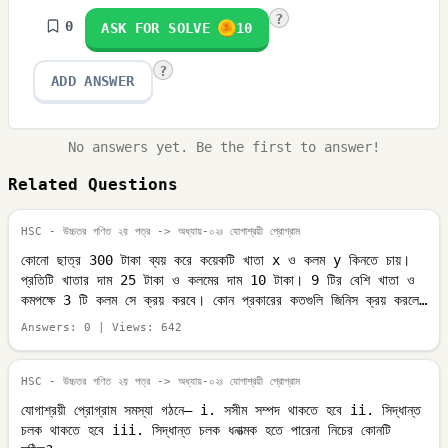
?
0
ASK FOR SOLVE
10
?
ADD ANSWER
No answers yet. Be the first to answer!
Related Questions
HSC - উচ্চতর গণিত ২য় পত্র
-> অধ্যায়-০২ঃ যোগাশ্রয়ী প্রোগ্রাম
কোনো ছাত্র 300 টাকা ব্যয় করে কয়েকটি খাতা x ও কলম y কিনতে চায়।
প্রতিটি খাতার দাম 25 টাকা ও কলমের দাম 10 টাকা। 9 টির বেশি খাতা ও
কমপক্ষে 3 টি কলম সে ক্রয় করবে। কোন প্রকারের কতগুলি জিনিস ক্রয় করলে
সে সর্বোচ্চ সংখ্যক জিনিস ক্রয় করতে পারবে। নিচের কোনটি সঠিক?
Answers:
0
| Views:
642
HSC - উচ্চতর গণিত ২য় পত্র
-> অধ্যায়-০২ঃ যোগাশ্রয়ী প্রোগ্রাম
যোগাশ্রয়ী প্রোগ্রাম সমস্যা গঠনে— i. সসীম সম্পদ থাকতে হবে ii. সিদ্ধান্ত
চলক থাকতে হবে iii. সিদ্ধান্ত চলক ধনাত্মক হতে পারেনা নিচের কোনটি