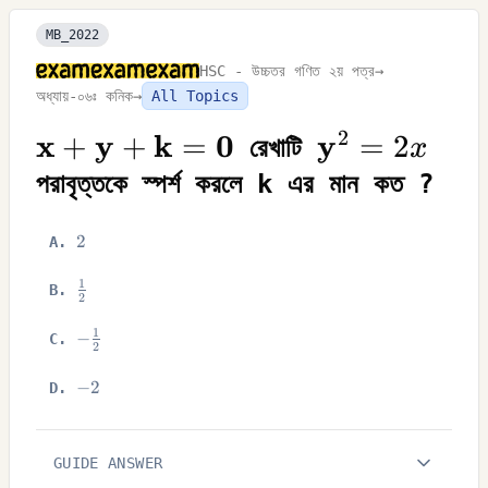
MB_2022
HSC - উচ্চতর গণিত ২য় পত্র
→
অধ্যায়-০৬ঃ কনিক
→
All Topics
2
x
y
k
0
y
{\mathbf{x}}+\mathbf{y}+\m
\mathbf{y}
+
+
=
=
2
রেখাটি
x
x
পরাবৃত্তকে স্পর্শ করলে k এর মান কত ?
2
2
A
.
1
\FRAC{1}
B
.
2
{2}
1
-
−
C
.
2
\FRAC{1}
{2}
-2
−
2
D
.
GUIDE ANSWER