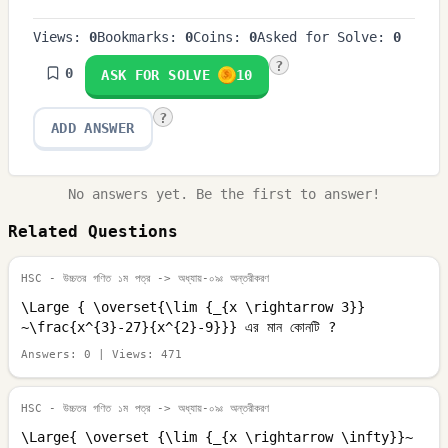
Views:
0
Bookmarks:
0
Coins:
0
Asked for Solve:
0
?
0
ASK FOR SOLVE
10
?
ADD ANSWER
No answers yet. Be the first to answer!
Related Questions
HSC - উচ্চতর গণিত ১ম পত্র
-> অধ্যায়-০৯ঃ অন্তরীকরণ
\Large { \overset{\lim {_{x \rightarrow 3}}
~\frac{x^{3}-27}{x^{2}-9}}} এর মান কোনটি ?
Answers:
0
| Views:
471
HSC - উচ্চতর গণিত ১ম পত্র
-> অধ্যায়-০৯ঃ অন্তরীকরণ
\Large{ \overset {\lim {_{x \rightarrow \infty}}~