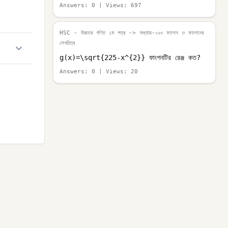
Answers:
0
| Views:
697
HSC - উচ্চতর গণিত ১ম পত্র
-> অধ্যায়-০৮ঃ ফাংশন ও ফাংশনের
লেখচিত্র
g(x)=\sqrt{225-x^{2}} ফাংশনটির রেঞ্জ কত?
Answers:
0
| Views:
20