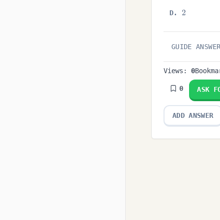
2
2
D
.
GUIDE ANSWE
Views:
0
Bookm
0
ASK F
ADD ANSWER