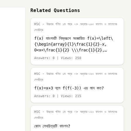
Related Questions
HSC - উচ্চতর গণিত ১ম পত্র
-> অধ্যায়-০৮ঃ ফাংশন ও ফাংশনের
লেখচিত্র
f(x) ফাংশনটি নিম্নরূপে সংজ্ঞায়িত f(x)=\left\
{\begin{array}{l}\frac{1}{2}-x,
0<x<\frac{1}{2} \\\frac{1}{2},
x=\frac{1}{2} \\\frac{3}{2}-x,
Answers:
0
| Views:
250
\frac{1}{2}<x<1\end{array}\right.
\left(\frac{1}{4}\right) এর মান কত?
HSC - উচ্চতর গণিত ১ম পত্র
-> অধ্যায়-০৮ঃ ফাংশন ও ফাংশনের
লেখচিত্র
f(x)=x+3 হলে f(f(-3)) এর মান কত?
Answers:
0
| Views:
215
HSC - উচ্চতর গণিত ১ম পত্র
-> অধ্যায়-০৮ঃ ফাংশন ও ফাংশনের
লেখচিত্র
কোন লেখচিত্রটি ফাংশন?