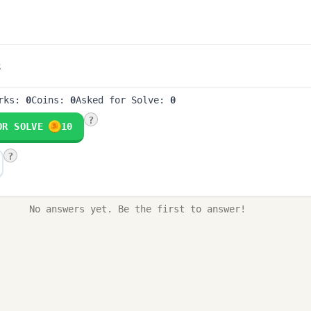
R
arks:
0
Coins:
0
Asked for Solve:
0
?
OR SOLVE
10
?
No answers yet. Be the first to answer!