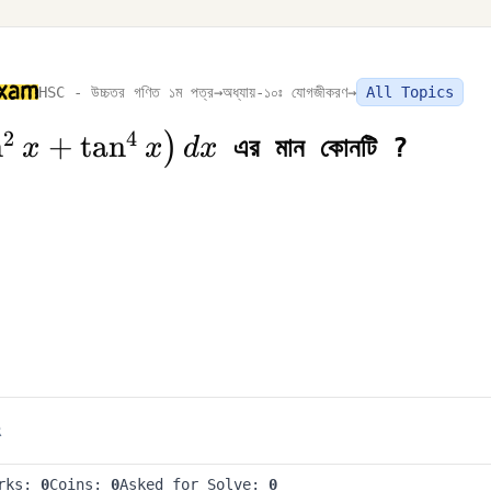
HSC - উচ্চতর গণিত ১ম পত্র
→
অধ্যায়-১০ঃ যোগজীকরণ
→
All Topics
2
4
n
+
tan
)
এর মান কোনটি ?
x
x
d
x
^{\frac{\pi}
t(\tan ^{2}
{4} x\right)
R
arks:
0
Coins:
0
Asked for Solve:
0