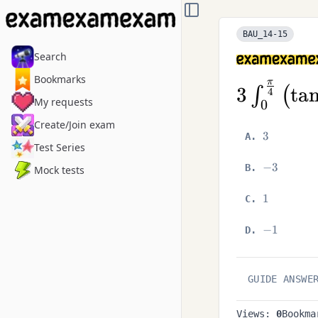
TOGGLE SIDEBAR
BAU_14-15
Search
Bookmarks
π
3
3
ta
∫
(
4
My requests
0
\int_{0}
Create/Join exam
{4}}\lef
3
3
A
.
Test Series
x+\tan ^
-3
−
3
B
.
Mock tests
d x
1
1
C
.
-1
−
1
D
.
GUIDE ANSWE
Views:
0
Bookm