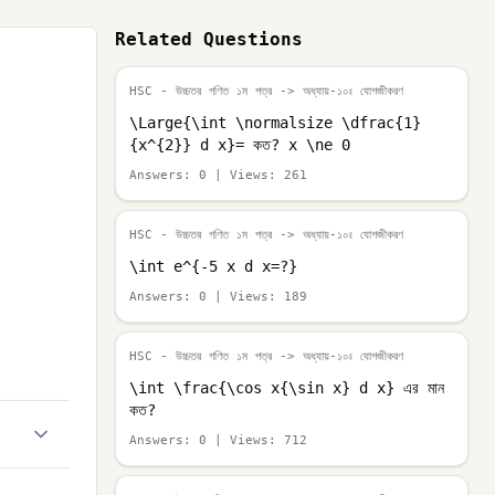
Related Questions
HSC - উচ্চতর গণিত ১ম পত্র
-> অধ্যায়-১০ঃ যোগজীকরণ
\Large{\int \normalsize \dfrac{1}
{x^{2}} d x}= কত? x \ne 0
Answers:
0
| Views:
261
HSC - উচ্চতর গণিত ১ম পত্র
-> অধ্যায়-১০ঃ যোগজীকরণ
\int e^{-5 x d x=?}
Answers:
0
| Views:
189
HSC - উচ্চতর গণিত ১ম পত্র
-> অধ্যায়-১০ঃ যোগজীকরণ
\int \frac{\cos x{\sin x} d x} এর মান
কত?
Answers:
0
| Views:
712