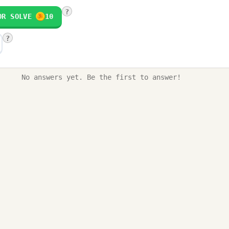
?
OR SOLVE
10
?
No answers yet. Be the first to answer!