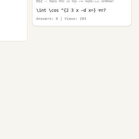
HSC - উচ্চতর গণিত ১ম পত্র
-> অধ্যায়-১০ঃ যোগজীকরণ
\int \cos ^{2 3 x ~d x=} কত?
Answers:
0
| Views:
293