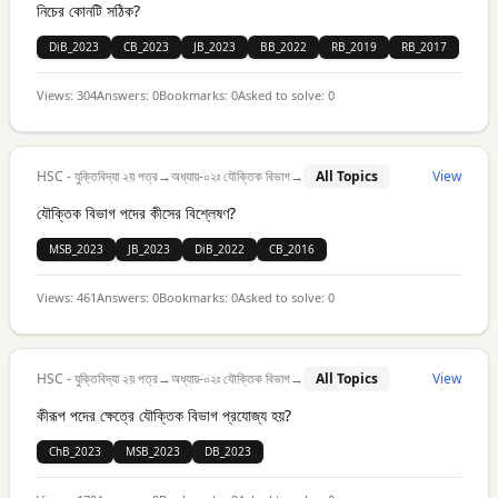
নিচের কোনটি সঠিক?
DiB_2023
CB_2023
JB_2023
BB_2022
RB_2019
RB_2017
Views:
304
Answers:
0
Bookmarks:
0
Asked to solve:
0
HSC - যুক্তিবিদ্যা ২য় পত্র
→
অধ্যায়-০২ঃ যৌক্তিক বিভাগ
→
All Topics
View
যৌক্তিক বিভাগ পদের কীসের বিশ্লেষণ?
MSB_2023
JB_2023
DiB_2022
CB_2016
Views:
461
Answers:
0
Bookmarks:
0
Asked to solve:
0
HSC - যুক্তিবিদ্যা ২য় পত্র
→
অধ্যায়-০২ঃ যৌক্তিক বিভাগ
→
All Topics
View
কীরূপ পদের ক্ষেত্রে যৌক্তিক বিভাগ প্রযোজ্য হয়?
ChB_2023
MSB_2023
DB_2023