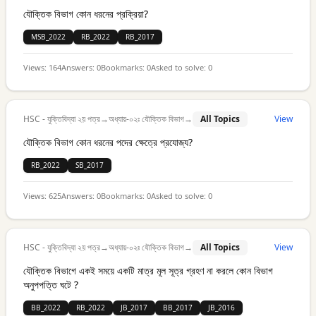
যৌক্তিক বিভাগ কোন ধরনের প্রক্রিয়া?
MSB_2022
RB_2022
RB_2017
Views:
164
Answers:
0
Bookmarks:
0
Asked to solve:
0
HSC - যুক্তিবিদ্যা ২য় পত্র
→
অধ্যায়-০২ঃ যৌক্তিক বিভাগ
→
All Topics
View
যৌক্তিক বিভাগ কোন ধরনের পদের ক্ষেত্রে প্রযোজ্য?
RB_2022
SB_2017
Views:
625
Answers:
0
Bookmarks:
0
Asked to solve:
0
HSC - যুক্তিবিদ্যা ২য় পত্র
→
অধ্যায়-০২ঃ যৌক্তিক বিভাগ
→
All Topics
View
যৌক্তিক বিভাগে একই সময়ে একটি মাত্র মূল সূত্র গ্রহণ না করলে কোন বিভাগ
অনুপপত্তি ঘটে ?
BB_2022
RB_2022
JB_2017
BB_2017
JB_2016