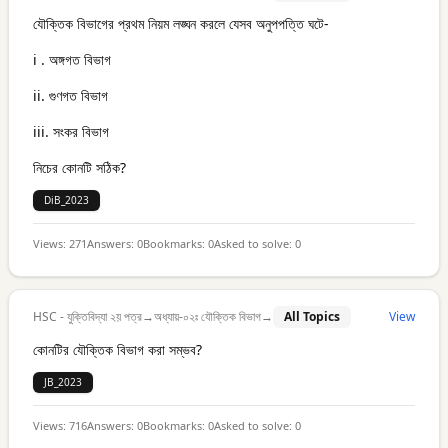
যৌক্তিক বিভাগের প্রথম নিয়ম লঙ্ঘন করলে যেসব অনুপপত্তি ঘটে-
i . অঙ্গগত বিভাগ
ii. গুণগত বিভাগ
iii. সংকর বিভাগ
নিচের কোনটি সঠিক?
DiB_2023
Views:
271
Answers:
0
Bookmarks:
0
Asked to solve:
0
HSC - যুক্তিবিদ্যা ২য় পত্র
→
অধ্যায়-০২ঃ যৌক্তিক বিভাগ
→
All Topics
View
কোনটির যৌক্তিক বিভাগ করা সম্ভব?
JB_2023
Views:
716
Answers:
0
Bookmarks:
0
Asked to solve:
0