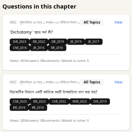
Questions in this chapter
HSC - যুক্তিবিদ্যা ২য় পত্র
→
অধ্যায়-০২ঃ যৌক্তিক বিভাগ
→
All Topics
View
'Dichotomy' শব্দের অর্থ কী?
DiB_2023
DB_2022
DB_2019
JB_2019
JB_2017
ChB_2016
JB_2016
RB_2016
Views:
491
Answers:
0
Bookmarks:
0
Asked to solve:
0
HSC - যুক্তিবিদ্যা ২য় পত্র
→
অধ্যায়-০২ঃ যৌক্তিক বিভাগ
→
All Topics
View
দ্বিকোটিক বিভাগে একটি জাতিকে কয়টি উপজাতিতে ভাগ করা যায়?
ChB_2023
BB_2023
ChB_2022
MSB_2022
DiB_2019
BB_2016
RB_2016
Views:
285
Answers:
0
Bookmarks:
0
Asked to solve:
0