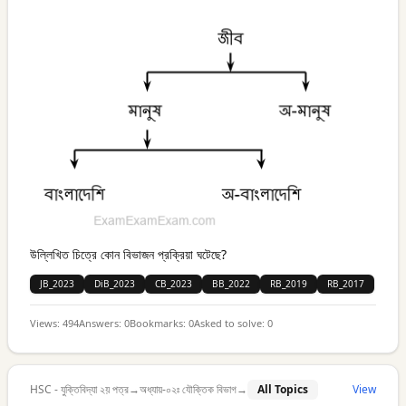
উল্লিখিত চিত্রে কোন বিভাজন প্রক্রিয়া ঘটেছে?
JB_2023
DiB_2023
CB_2023
BB_2022
RB_2019
RB_2017
Views:
494
Answers:
0
Bookmarks:
0
Asked to solve:
0
HSC - যুক্তিবিদ্যা ২য় পত্র
→
অধ্যায়-০২ঃ যৌক্তিক বিভাগ
→
All Topics
View