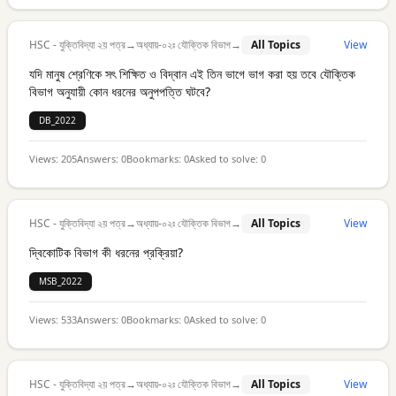
HSC - যুক্তিবিদ্যা ২য় পত্র
→
অধ্যায়-০২ঃ যৌক্তিক বিভাগ
→
All Topics
View
যদি মানুষ শ্রেণিকে সৎ শিক্ষিত ও বিদ্বান এই তিন ভাগে ভাগ করা হয় তবে যৌক্তিক
বিভাগ অনুযায়ী কোন ধরনের অনুপপত্তি ঘটবে?
DB_2022
Views:
205
Answers:
0
Bookmarks:
0
Asked to solve:
0
HSC - যুক্তিবিদ্যা ২য় পত্র
→
অধ্যায়-০২ঃ যৌক্তিক বিভাগ
→
All Topics
View
দ্বিকোটিক বিভাগ কী ধরনের প্রক্রিয়া?
MSB_2022
Views:
533
Answers:
0
Bookmarks:
0
Asked to solve:
0
HSC - যুক্তিবিদ্যা ২য় পত্র
→
অধ্যায়-০২ঃ যৌক্তিক বিভাগ
→
All Topics
View