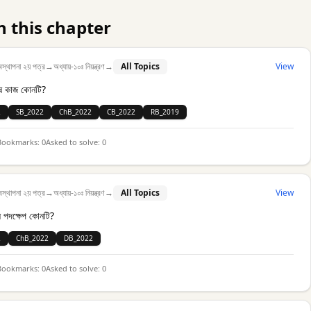
n this chapter
বস্থাপনা ২য় পত্র
→
অধ্যায়-১০ঃ নিয়ন্ত্রণ
→
All Topics
View
শেষ কাজ কোনটি?
2
SB_2022
ChB_2022
CB_2022
RB_2019
Bookmarks:
0
Asked to solve:
0
বস্থাপনা ২য় পত্র
→
অধ্যায়-১০ঃ নিয়ন্ত্রণ
→
All Topics
View
বশেষ পদক্ষেপ কোনটি?
2
ChB_2022
DB_2022
Bookmarks:
0
Asked to solve:
0