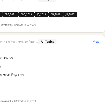
ChB_2021
ChB_2019
JB_2019
SB_2019
JB_2017
Bookmarks:
0
Asked to solve:
0
বস্থাপনা ২য় পত্র
→
অধ্যায়-১০ঃ নিয়ন্ত্রণ
→
All Topics
View
—
সেবে কাজ করে
়া
তরে প্রভাব বিস্তার করে
Bookmarks:
0
Asked to solve:
0