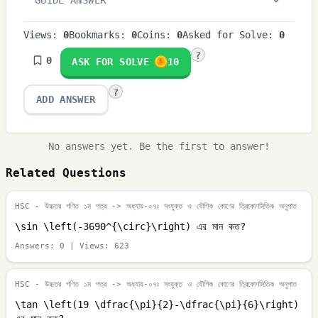
GUIDE ANSWER
Views:
0
Bookmarks:
0
Coins:
0
Asked for Solve:
0
?
0
ASK FOR SOLVE
10
?
ADD ANSWER
No answers yet. Be the first to answer!
Related Questions
HSC - উচ্চতর গণিত ১ম পত্র
-> অধ্যায়-০৭ঃ সংযুক্ত ও যৌগিক কোণের ত্রিকোণমিতিক অনুপাত
\sin \left(-3690^{\circ}\right) এর মান কত?
Answers:
0
| Views:
623
HSC - উচ্চতর গণিত ১ম পত্র
-> অধ্যায়-০৭ঃ সংযুক্ত ও যৌগিক কোণের ত্রিকোণমিতিক অনুপাত
\tan \left(19 \dfrac{\pi}{2}-\dfrac{\pi}{6}\right)