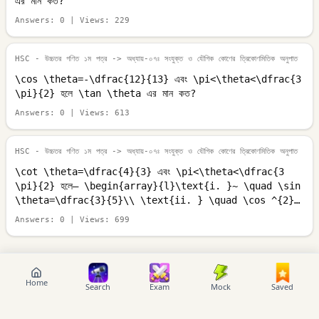
এর মান কত?
Answers:
0
| Views:
229
HSC - উচ্চতর গণিত ১ম পত্র
-> অধ্যায়-০৭ঃ সংযুক্ত ও যৌগিক কোণের ত্রিকোণমিতিক অনুপাত
\cos \theta=-\dfrac{12}{13} এবং \pi<\theta<\dfrac{3
\pi}{2} হলে \tan \theta এর মান কত?
Answers:
0
| Views:
613
HSC - উচ্চতর গণিত ১ম পত্র
-> অধ্যায়-০৭ঃ সংযুক্ত ও যৌগিক কোণের ত্রিকোণমিতিক অনুপাত
\cot \theta=\dfrac{4}{3} এবং \pi<\theta<\dfrac{3
\pi}{2} হলে– \begin{array}{l}\text{i. }~ \quad \sin
\theta=\dfrac{3}{5}\\ \text{ii. } \quad \cos ^{2}
\theta=\dfrac{16}{25} \\ \text{iii.}
Answers:
0
| Views:
699
\quad\operatorname{cosec} \theta \cdot \sec
\theta=\dfrac{25}{12}\end{array} নিচের কোনটি সঠিক?
Home
Search
Exam
Mock
Saved