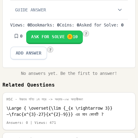
_{E}
3
GUIDE ANSWER
Views:
0
Bookmarks:
0
Coins:
0
Asked for Solve:
0
?
0
ASK FOR SOLVE
10
?
ADD ANSWER
No answers yet. Be the first to answer!
Related Questions
HSC - উচ্চতর গণিত ১ম পত্র
-> অধ্যায়-০৯ঃ অন্তরীকরণ
\Large { \overset{\lim {_{x \rightarrow 3}}
~\frac{x^{3}-27}{x^{2}-9}}} এর মান কোনটি ?
Answers:
0
| Views:
471