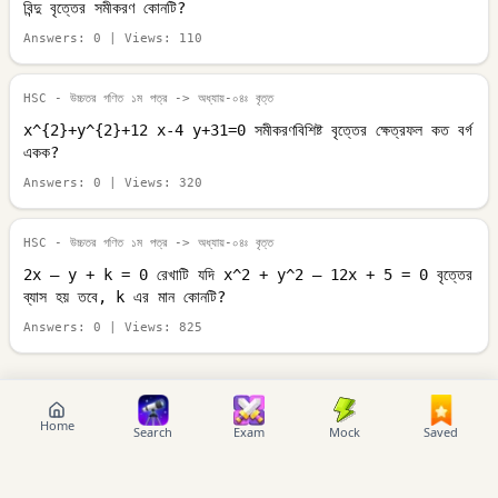
বিন্দু বৃত্তের সমীকরণ কোনটি?
Answers:
0
| Views:
110
HSC - উচ্চতর গণিত ১ম পত্র
-> অধ্যায়-০৪ঃ বৃত্ত
x^{2}+y^{2}+12 x-4 y+31=0 সমীকরণবিশিষ্ট বৃত্তের ক্ষেত্রফল কত বর্গ
একক?
Answers:
0
| Views:
320
HSC - উচ্চতর গণিত ১ম পত্র
-> অধ্যায়-০৪ঃ বৃত্ত
2x – y + k = 0 রেখাটি যদি x^2 + y^2 – 12x + 5 = 0 বৃত্তের
ব্যাস হয় তবে, k এর মান কোনটি?
Answers:
0
| Views:
825
Home
Search
Exam
Mock
Saved