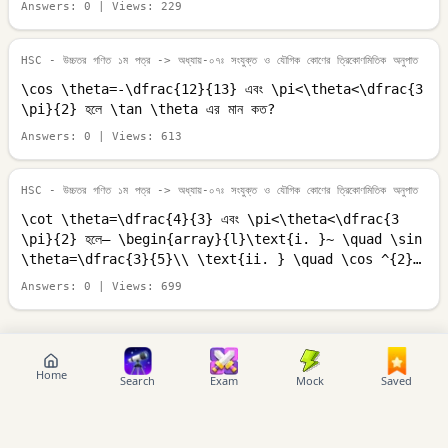
Answers:
0
| Views:
229
HSC - উচ্চতর গণিত ১ম পত্র
-> অধ্যায়-০৭ঃ সংযুক্ত ও যৌগিক কোণের ত্রিকোণমিতিক অনুপাত
\cos \theta=-\dfrac{12}{13} এবং \pi<\theta<\dfrac{3
\pi}{2} হলে \tan \theta এর মান কত?
Answers:
0
| Views:
613
HSC - উচ্চতর গণিত ১ম পত্র
-> অধ্যায়-০৭ঃ সংযুক্ত ও যৌগিক কোণের ত্রিকোণমিতিক অনুপাত
\cot \theta=\dfrac{4}{3} এবং \pi<\theta<\dfrac{3
\pi}{2} হলে– \begin{array}{l}\text{i. }~ \quad \sin
\theta=\dfrac{3}{5}\\ \text{ii. } \quad \cos ^{2}
\theta=\dfrac{16}{25} \\ \text{iii.}
Answers:
0
| Views:
699
\quad\operatorname{cosec} \theta \cdot \sec
\theta=\dfrac{25}{12}\end{array} নিচের কোনটি সঠিক?
Home
Search
Exam
Mock
Saved