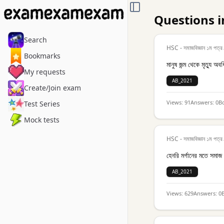
TOGGLE SIDEBAR
Questions i
Search
HSC - সমাজবিজ্ঞান ১ম পত্র
Bookmarks
মানুষ জন্ম থেকে মৃত্যু অ
My requests
AB_2021
Create/Join exam
Views:
91
Answers:
0
B
Test Series
Mock tests
HSC - সমাজবিজ্ঞান ১ম পত্র
হেনরি মর্গানের মতে সমাজ 
AB_2021
Views:
629
Answers:
0