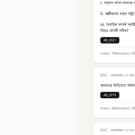
i. সন্তান লালন-পালনের স
ii. আত্মীয়তার বন্ধন অটুট
iii. বৈবাহিক সম্পর্ক স্থায়
নিচের কোনটি সঠিক?
AB_2021
Views:
796
Answers:
0
HSC - সমাজবিজ্ঞান ১ম পত্র
আকারের ভিত্তিতে পরিবা
AB_2019
Views:
406
Answers:
0
HSC - সমাজবিজ্ঞান ১ম পত্র