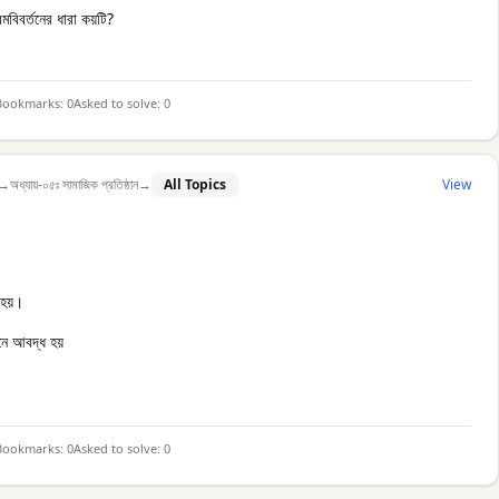
রমবিবর্তনের ধারা কয়টি?
Bookmarks:
0
Asked to solve:
0
→
অধ্যায়-০৫ঃ সামাজিক প্রতিষ্ঠান
→
All Topics
View
 হয়।
নে আবদ্ধ হয়
Bookmarks:
0
Asked to solve:
0