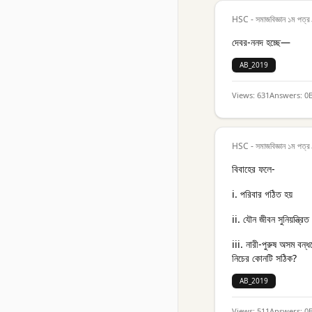
HSC - সমাজবিজ্ঞান ১ম পত্র
দেবর-ননদ হচ্ছে—
AB_2019
Views:
631
Answers:
0
HSC - সমাজবিজ্ঞান ১ম পত্র
বিবাহের ফলে-
i. পরিবার গঠিত হয়
ii. যৌন জীবন সুনিয়ন্ত্রিত
iii. নারী-পুরুষ অসম বন্ধ
নিচের কোনটি সঠিক?
AB_2019
Views:
511
Answers:
0