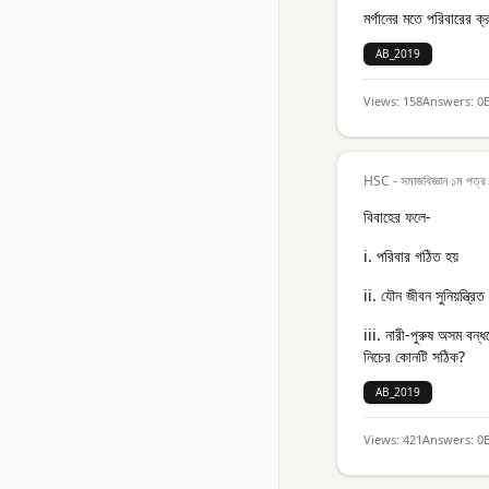
মর্গানের মতে পরিবারের ক্
AB_2019
Views:
158
Answers:
0
HSC - সমাজবিজ্ঞান ১ম পত্র
বিবাহের ফলে-
i. পরিবার গঠিত হয়
ii. যৌন জীবন সুনিয়ন্ত্রিত
iii. নারী-পুরুষ অসম বন্ধ
নিচের কোনটি সঠিক?
AB_2019
Views:
421
Answers:
0