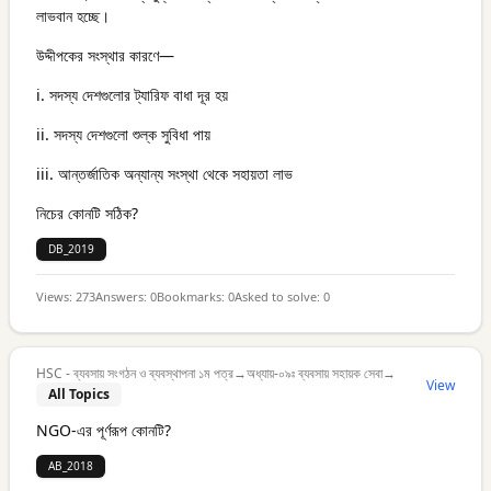
লাভবান হচ্ছে।
উদ্দীপকের সংস্থার কারণে—
i. সদস্য দেশগুলোর ট্যারিফ বাধা দূর হয়
ii. সদস্য দেশগুলো শুল্ক সুবিধা পায়
iii. আন্তর্জাতিক অন্যান্য সংস্থা থেকে সহায়তা লাভ
নিচের কোনটি সঠিক?
DB_2019
Views:
273
Answers:
0
Bookmarks:
0
Asked to solve:
0
HSC - ব্যবসায় সংগঠন ও ব্যবস্থাপনা ১ম পত্র
→
অধ্যায়-০৯ঃ ব্যবসায় সহায়ক সেবা
→
View
All Topics
NGO-এর পূর্ণরূপ কোনটি?
AB_2018