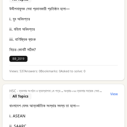
উদ্দীপনামূলক সেবা প্রদানকারী প্রতিষ্ঠান হলো—
i. যুব অধিদপ্তর
ii. মহিলা অধিদপ্তর
iii. বাণিজ্যিক ব্যাংক
নিচের কোনটি সঠিক?
BB_2019
Views:
537
Answers:
0
Bookmarks:
0
Asked to solve:
0
HSC - ব্যবসায় সংগঠন ও ব্যবস্থাপনা ১ম পত্র
→
অধ্যায়-০৯ঃ ব্যবসায় সহায়ক সেবা
→
View
All Topics
বাংলাদেশ যেসব আন্তর্জাতিক সংস্থার সদস্য তা হলো—
i. ASEAN
ii. SAARC