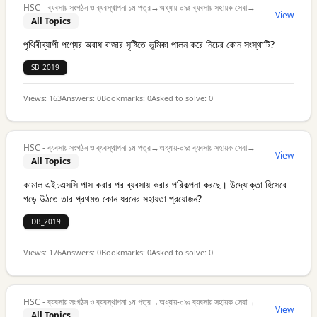
HSC - ব্যবসায় সংগঠন ও ব্যবস্থাপনা ১ম পত্র
→
অধ্যায়-০৯ঃ ব্যবসায় সহায়ক সেবা
→
View
All Topics
পৃথিবীব্যাপী পণ্যের অবাধ বাজার সৃষ্টিতে ভূমিকা পালন করে নিচের কোন সংস্থাটি?
SB_2019
Views:
163
Answers:
0
Bookmarks:
0
Asked to solve:
0
HSC - ব্যবসায় সংগঠন ও ব্যবস্থাপনা ১ম পত্র
→
অধ্যায়-০৯ঃ ব্যবসায় সহায়ক সেবা
→
View
All Topics
কামাল এইচএসসি পাস করার পর ব্যবসায় করার পরিকল্পনা করছে। উদ্যোক্তা হিসেবে
গড়ে উঠতে তার প্রথমত কোন ধরনের সহায়তা প্রয়োজন?
DB_2019
Views:
176
Answers:
0
Bookmarks:
0
Asked to solve:
0
HSC - ব্যবসায় সংগঠন ও ব্যবস্থাপনা ১ম পত্র
→
অধ্যায়-০৯ঃ ব্যবসায় সহায়ক সেবা
→
View
All Topics