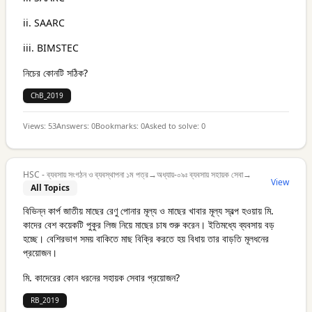
ii. SAARC
iii. BIMSTEC
নিচের কোনটি সঠিক?
ChB_2019
Views:
53
Answers:
0
Bookmarks:
0
Asked to solve:
0
HSC - ব্যবসায় সংগঠন ও ব্যবস্থাপনা ১ম পত্র
→
অধ্যায়-০৯ঃ ব্যবসায় সহায়ক সেবা
→
View
All Topics
বিভিন্ন কার্প জাতীয় মাছের রেণু পোনার মূল্য ও মাছের খাবার মূল্য স্বল্প হওয়ায় মি.
কাদের বেশ কয়েকটি পুকুর লিজ নিয়ে মাছের চাষ শুরু করেন। ইতিমধ্যে ব্যবসায় বড়
হচ্ছে। বেশিরভাগ সময় বাকিতে মাছ বিক্রি করতে হয় বিধায় তার বাড়তি মূলধনের
প্রয়োজন।
মি. কাদেরের কোন ধরনের সহায়ক সেবার প্রয়োজন?
RB_2019