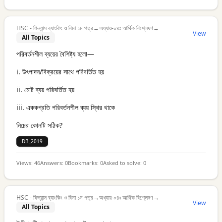
HSC - ফিন্যান্স ব্যাংকিং ও বিমা ১ম পত্র
→
অধ্যায়-০৪ঃ আর্থিক বিশ্লেষণ
→
View
All Topics
পরিবর্তনশীল ব্যয়ের বৈশিষ্ট্য হলো—
i. উৎপাদন/বিক্রয়ের সাথে পরিবর্তিত হয়
ii. মোট ব্যয় পরিবর্তিত হয়
iii. এককপ্রতি পরিবর্তনশীল ব্যয় স্থির থাকে
নিচের কোনটি সঠিক?
DB_2019
Views:
46
Answers:
0
Bookmarks:
0
Asked to solve:
0
HSC - ফিন্যান্স ব্যাংকিং ও বিমা ১ম পত্র
→
অধ্যায়-০৪ঃ আর্থিক বিশ্লেষণ
→
View
All Topics