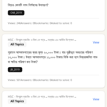
নিচের কোনটি নগদ নির্গমনের উদাহরণ?
ChB_2019
Views:
246
Answers:
0
Bookmarks:
0
Asked to solve:
0
HSC - ফিন্যান্স ব্যাংকিং ও বিমা ১ম পত্র
→
অধ্যায়-০৪ঃ আর্থিক বিশ্লেষণ
→
View
All Topics
পুরাতন আসবাবপত্রের ক্রয় মূল্য ২০,০০০ টাকা। যার পুঞ্জীভূত অবচয়ের পরিমাণ
১২,০০০ টাকা। উক্ত আসবাবপত্র ১১,০০০ টাকায় বিকি করা হলে বিক্রয়জনিত লাভ
বা ক্ষতির পরিমাণ কত টাকা?
JB_2019
Views:
501
Answers:
0
Bookmarks:
0
Asked to solve:
0
HSC - ফিন্যান্স ব্যাংকিং ও বিমা ১ম পত্র
→
অধ্যায়-০৪ঃ আর্থিক বিশ্লেষণ
→
View
All Topics