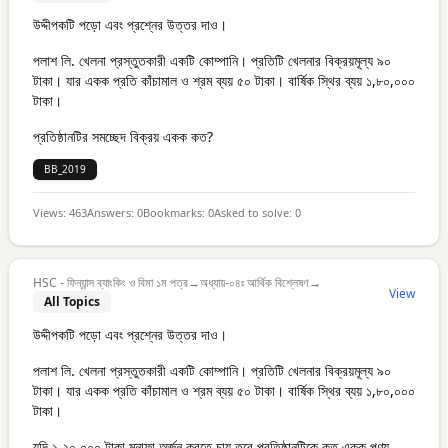
উদ্দীপকটি পড়ো এবং প্রশ্নের উত্তর দাও।
পলাশ লি. খেলনা প্রস্তুতকারী একটি কোম্পানি। প্রতিটি খেলনার বিক্রয়মূল্য ৯০
টাকা। যার একক প্রতি কাঁচামাল ও শ্রম ব্যয় ৫০ টাকা। বার্ষিক স্থির ব্যয় ১,৮০,০০০
টাকা।
প্রতিষ্ঠানটির সমচ্ছেদ বিক্রয় একক কত?
BB_2019
Views:
463
Answers:
0
Bookmarks:
0
Asked to solve:
0
HSC - ফিন্যান্স ব্যাংকিং ও বিমা ১ম পত্র
→
অধ্যায়-০৪ঃ আর্থিক বিশ্লেষণ
→
View
All Topics
উদ্দীপকটি পড়ো এবং প্রশ্নের উত্তর দাও।
পলাশ লি. খেলনা প্রস্তুতকারী একটি কোম্পানি। প্রতিটি খেলনার বিক্রয়মূল্য ৯০
টাকা। যার একক প্রতি কাঁচামাল ও শ্রম ব্যয় ৫০ টাকা। বার্ষিক স্থির ব্যয় ১,৮০,০০০
টাকা।
যদি ১,২০,০০০ টাকা মুনাফা অর্জন করতে চায় তবে প্রতিষ্ঠানটিকে কত একক পণ্য