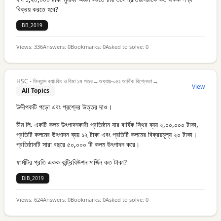
বিক্রয় করতে হবে?
BB_2019
Views:
336
Answers:
0
Bookmarks:
0
Asked to solve:
0
HSC - ফিন্যান্স ব্যাংকিং ও বিমা ১ম পত্র
→
অধ্যায়-০৪ঃ আর্থিক বিশ্লেষণ
→
View
All Topics
উদ্দীপকটি পড়ো এবং প্রশ্নের উত্তর দাও।
মীম লি. একটি কলম উৎপাদনকারী প্রতিষ্ঠান যার বার্ষিক স্থির ব্যয় ২,০০,০০০ টাকা,
প্রতিটি কলমের উৎপাদন ব্যয় ১২ টাকা এবং প্রতিটি কলমের বিক্রয়মূল্য ২০ টাকা।
প্রতিষ্ঠানটি সারা বছরে ৫০,০০০ টি কলম উৎপাদন করে।
ফার্মটির প্রতি একক কন্ট্রিবিউশন মার্জিন কত টাকা?
DiB_2019
Views:
624
Answers:
0
Bookmarks:
0
Asked to solve:
0