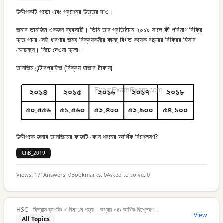
উদ্দীপকটি পড়ো এবং প্রশ্নের উত্তর দাও।
জনাব তানজিম একজন ব্যবসায়ী। তিনি তার প্রতিষ্ঠানে ২০১৯ সালে কী পরিমাণ বিক্রি
হতে পারে সেই ধারণার জন্য বিক্রয়কর্মীর কাছে বিগত কয়েক বছরের বিক্রির হিসাব
চেয়েছেন। নিচে দেওয়া হলো-
তানজিম এন্টারপ্রাইজ (বিক্রয় হাজার টাকায়)
উদ্দীপকে জনাব তানজিমের কাজটি কোন ধরনের আর্থিক বিশ্লেষণ?
ChB_2019
Views:
171
Answers:
0
Bookmarks:
0
Asked to solve:
0
HSC - ফিন্যান্স ব্যাংকিং ও বিমা ১ম পত্র
→
অধ্যায়-০৪ঃ আর্থিক বিশ্লেষণ
→
View
All Topics