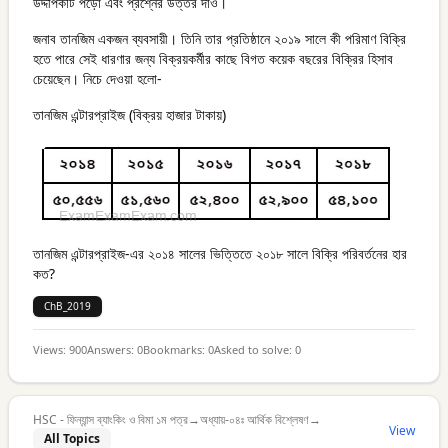
উদ্দীপকটি পড়ো এবং প্রশ্নের উত্তর দাও।
জনাব তানজিম একজন ব্যবসায়ী। তিনি তার প্রতিষ্ঠানে ২০১৯ সালে কী পরিমাণ বিক্রি
হতে পারে সেই ধারণার জন্য বিক্রয়কর্মীর কাছে বিগত কয়েক বছরের বিক্রির হিসাব
চেয়েছেন। নিচে দেওয়া হলো-
তানজিম এন্টারপ্রাইজ (বিক্রয় হাজার টাকায়)
তানজিম এন্টারপ্রাইজ-এর ২০১৪ সালের ভিত্তিতে ২০১৮ সালে বিক্রি পরিবর্তনের হার
কত?
ChB_2019
Views:
900
Answers:
0
Bookmarks:
0
Asked to solve:
0
HSC - ফিন্যান্স ব্যাংকিং ও বিমা ১ম পত্র
→
অধ্যায়-০৪ঃ আর্থিক বিশ্লেষণ
→
View
All Topics