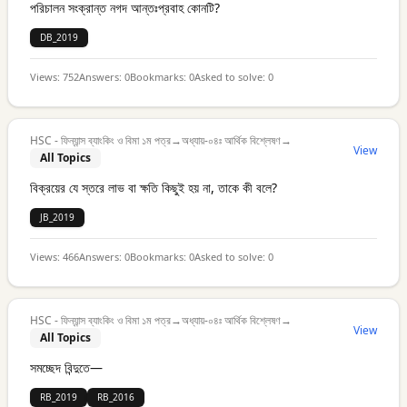
পরিচালন সংক্রান্ত নগদ আন্তঃপ্রবাহ কোনটি?
DB_2019
Views:
752
Answers:
0
Bookmarks:
0
Asked to solve:
0
HSC - ফিন্যান্স ব্যাংকিং ও বিমা ১ম পত্র
→
অধ্যায়-০৪ঃ আর্থিক বিশ্লেষণ
→
View
All Topics
বিক্রয়ের যে স্তরে লাভ বা ক্ষতি কিছুই হয় না, তাকে কী বলে?
JB_2019
Views:
466
Answers:
0
Bookmarks:
0
Asked to solve:
0
HSC - ফিন্যান্স ব্যাংকিং ও বিমা ১ম পত্র
→
অধ্যায়-০৪ঃ আর্থিক বিশ্লেষণ
→
View
All Topics
সমচ্ছেদ বিন্দুতে—
RB_2019
RB_2016