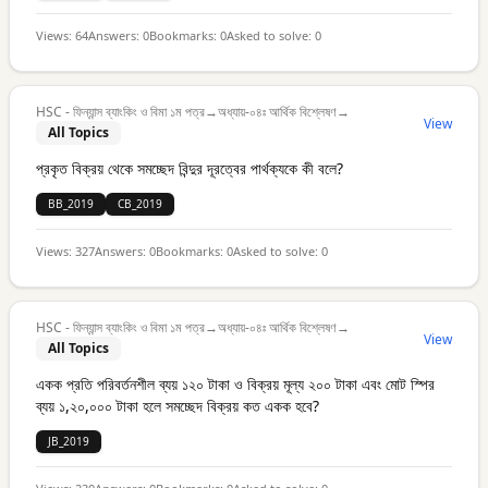
Views:
64
Answers:
0
Bookmarks:
0
Asked to solve:
0
HSC - ফিন্যান্স ব্যাংকিং ও বিমা ১ম পত্র
→
অধ্যায়-০৪ঃ আর্থিক বিশ্লেষণ
→
View
All Topics
প্রকৃত বিক্রয় থেকে সমচ্ছেদ বিন্দুর দূরত্বের পার্থক্যকে কী বলে?
BB_2019
CB_2019
Views:
327
Answers:
0
Bookmarks:
0
Asked to solve:
0
HSC - ফিন্যান্স ব্যাংকিং ও বিমা ১ম পত্র
→
অধ্যায়-০৪ঃ আর্থিক বিশ্লেষণ
→
View
All Topics
একক প্রতি পরিবর্তনশীল ব্যয় ১২০ টাকা ও বিক্রয় মূল্য ২০০ টাকা এবং মোট স্পির
ব্যয় ১,২০,০০০ টাকা হলে সমচ্ছেদ বিক্রয় কত একক হবে?
JB_2019