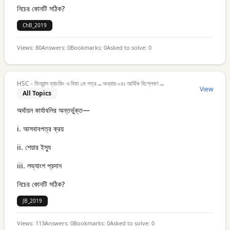
নিচের কোনটি সঠিক?
ChB_2019
Views:
80
Answers:
0
Bookmarks:
0
Asked to solve:
0
HSC - ফিন্যান্স ব্যাংকিং ও বিমা ১ম পত্র
→
অধ্যায়-০৪ঃ আর্থিক বিশ্লেষণ
→
View
All Topics
অর্থায়ন কার্যাবলির অন্তর্ভুক্ত—
i. আসবাবপত্র ক্রয়
ii. শেয়ার ইস্যু
iii. লভ্যাংশ প্রদান
নিচের কোনটি সঠিক?
JB_2019
Views:
113
Answers:
0
Bookmarks:
0
Asked to solve:
0