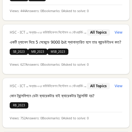
Views:
444
Answers:
0
Bookmarks:
0
Asked to solve:
0
HSC - ICT
→
অধ্যায়-০২ঃ কমিউনিকেশন সিস্টেমস ও নেটওয়ার্কিং
→
All Topics
View
একটি চ্যানেল দিয়ে 5 সেকেন্ডে 9000 bit স্থানান্তরিত হলে তার ব্যান্ডউইডথ কত?
SB_2023
MB_2023
MSB_2023
Views:
627
Answers:
0
Bookmarks:
0
Asked to solve:
0
HSC - ICT
→
অধ্যায়-০২ঃ কমিউনিকেশন সিস্টেমস ও নেটওয়ার্কিং
→
All Topics
View
কোন ট্রান্সমিশনে ডেটা ক্যারেকটার বাই ক্যারেকটার ট্রান্সমিট হয়?
RB_2023
Views:
752
Answers:
0
Bookmarks:
0
Asked to solve:
0