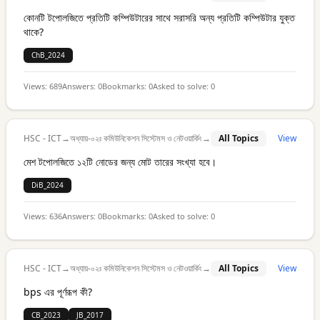
কোনটি টপোলজিতে প্রতিটি কম্পিউটারের সাথে সরাসরি অন্য প্রতিটি কম্পিউটার যুক্ত
থাকে?
ChB_2024
Views:
689
Answers:
0
Bookmarks:
0
Asked to solve:
0
HSC - ICT
→
অধ্যায়-০২ঃ কমিউনিকেশন সিস্টেমস ও নেটওয়ার্কিং
→
All Topics
View
মেশ টপোলজিতে ১২টি নোডের জন্য মোট তারের সংখ্যা হবে।
DiB_2024
Views:
636
Answers:
0
Bookmarks:
0
Asked to solve:
0
HSC - ICT
→
অধ্যায়-০২ঃ কমিউনিকেশন সিস্টেমস ও নেটওয়ার্কিং
→
All Topics
View
bps এর পূর্ণরূপ কী?
CB_2023
JB_2017