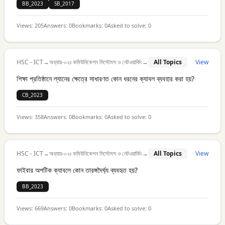
BB_2023
SB_2017
Views:
205
Answers:
0
Bookmarks:
0
Asked to solve:
0
HSC - ICT
→
অধ্যায়-০২ঃ কমিউনিকেশন সিস্টেমস ও নেটওয়ার্কিং
→
All Topics
View
শিক্ষা প্রতিষ্ঠানে ল্যানের ক্ষেত্রে সাধারণত কোন ধরনের ক্যাবল ব্যবহার করা হয়?
CB_2023
Views:
358
Answers:
0
Bookmarks:
0
Asked to solve:
0
HSC - ICT
→
অধ্যায়-০২ঃ কমিউনিকেশন সিস্টেমস ও নেটওয়ার্কিং
→
All Topics
View
ফাইবার অপটিক ক্যাবলে কোন তারঙ্গদৈর্ঘ্য ব্যবহৃত হয়?
BB_2023
Views:
669
Answers:
0
Bookmarks:
0
Asked to solve:
0