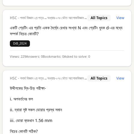
HSC - পদার্থ বিজ্ঞান ২য় পত্র
→
অধ্যায়-০৭ঃ ভৌত আলোকবিজ্ঞান
→
All Topics
View
একটি গ্রেটিং এর প্রতি একক দৈর্ঘ্যে রেখার সংখ্যা N এবং গ্রেটিং ধুবক d-এর মধ্যে
সম্পর্ক নিচের কোনটি?
DiB_2024
Views:
229
Answers:
0
Bookmarks:
0
Asked to solve:
0
HSC - পদার্থ বিজ্ঞান ২য় পত্র
→
অধ্যায়-০৭ঃ ভৌত আলোকবিজ্ঞান
→
All Topics
View
উদ্দীপকের দ্বি-চিড় পরীক্ষা-
i. অপবর্তনের ফল
ii. দ্বারা সৃষ্ট সকল ডোরার প্রস্থ সমান
iii. ডোরা ব্যবধান 1.56 mm
নিচের কোনটি সঠিক?