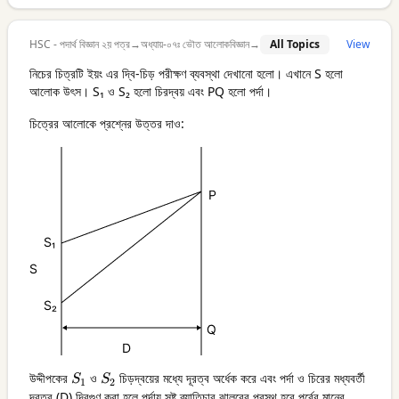
HSC - পদার্থ বিজ্ঞান ২য় পত্র
→
অধ্যায়-০৭ঃ ভৌত আলোকবিজ্ঞান
→
All Topics
View
নিচের চিত্রটি ইয়ং এর দ্বি-চিড় পরীক্ষণ ব্যবস্থা দেখানো হলো। এখানে S হলো
আলোক উৎস। S₁ ও S₂ হলো চিরদ্বয় এবং PQ হলো পর্দা।
চিত্রের আলোকে প্রশ্নের উত্তর দাও:
উদ্দীপকের
S_{1}
ও
S_{2}
চিড়দ্বয়ের মধ্যে দূরত্ব অর্ধেক করে এবং পর্দা ও চিরের মধ্যবর্তী
S
S
1
2
দূরত্ব (D) দ্বিগুণ করা হলে পর্দায় সৃষ্ট ব্যাতিচার ঝালরের প্রস্থ হবে পূর্বের মানের