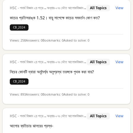
HSC - পদার্থ বিজ্ঞান ২য় পত্র
→
অধ্যায়-০৭ঃ ভৌত আলোকবিজ্ঞান
→
All Topics
View
কাচের প্রতিসরাঙ্ক 1.52। বায়ু সাপেক্ষে কাচের সমবর্তন কোণ কত?
CB_2024
Views:
258
Answers:
0
Bookmarks:
0
Asked to solve:
0
HSC - পদার্থ বিজ্ঞান ২য় পত্র
→
অধ্যায়-০৭ঃ ভৌত আলোকবিজ্ঞান
→
All Topics
View
নিচের কোনটি দ্বারা অনুদৈর্ঘ্য অনুপ্রস্থ তরঙ্গকে পৃথক করা যায়?
CB_2024
Views:
893
Answers:
0
Bookmarks:
0
Asked to solve:
0
HSC - পদার্থ বিজ্ঞান ২য় পত্র
→
অধ্যায়-০৭ঃ ভৌত আলোকবিজ্ঞান
→
All Topics
View
আলোর ব্যতিচার ঝালরের প্রস্থ-