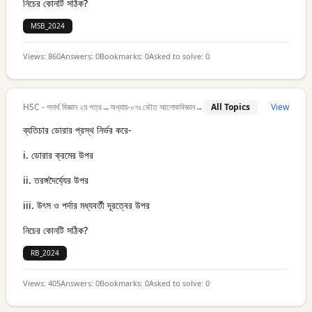
নিচের কোনটি সঠিক?
MSB_2024
Views:
860
Answers:
0
Bookmarks:
0
Asked to solve:
0
HSC - পদার্থ বিজ্ঞান ২য় পত্র
→
অধ্যায়-০৭ঃ ভৌত আলোকবিজ্ঞান
→
All Topics
View
ব্যতিচার ডোরার প্রস্থ নির্ভর করে-
i. ডোরার ক্রমের উপর
ii. তরঙ্গদৈর্ঘ্যের উপর
iii. উৎস ও পর্দার মধ্যবর্তী দূরত্বের উপর
নিচের কোনটি সঠিক?
RB_2024
Views:
405
Answers:
0
Bookmarks:
0
Asked to solve:
0