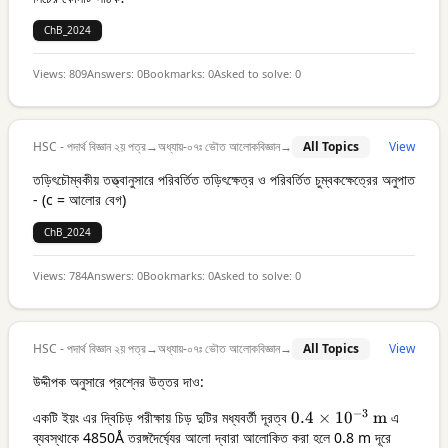
ChB_2024
Views:
809
Answers:
0
Bookmarks:
0
Asked to solve:
0
HSC - পদার্থ বিজ্ঞান ২য় পত্র
→
অধ্যায়-০৭ঃ ভৌত আলোকবিজ্ঞান
→
All Topics
View
তড়িৎচৌম্বকীয় তত্ত্বানুসারে পরিবর্তিত তড়িৎক্ষেত্র ও পরিবর্তিত চুম্বকক্ষেত্রের অনুপাত
- (c = আলোর বেগ)
ChB_2024
Views:
784
Answers:
0
Bookmarks:
0
Asked to solve:
0
HSC - পদার্থ বিজ্ঞান ২য় পত্র
→
অধ্যায়-০৭ঃ ভৌত আলোকবিজ্ঞান
→
All Topics
View
উদ্দীপক অনুসারে প্রশ্নের উত্তর দাও:
−
3
একটি ইয়ং এর দ্বিচিড় পরীক্ষায় চিড় দুটির মধ্যবর্তী দূরত্ব
0.4 \times
0.4
×
1
0
m
এ
ব্যবস্থাকে 4850Å তরঙ্গদৈর্ঘ্যের আলো দ্বারা আলোকিত করা হলে 0.8 m দূরে
10^{-3}