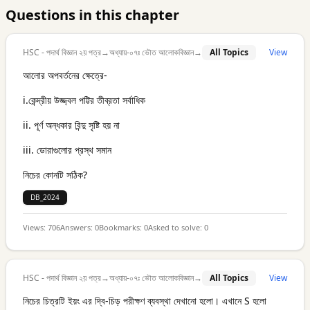
Questions in this chapter
HSC - পদার্থ বিজ্ঞান ২য় পত্র
→
অধ্যায়-০৭ঃ ভৌত আলোকবিজ্ঞান
→
All Topics
View
আলোর অপবর্তনের ক্ষেত্রে-
i.কেন্দ্রীয় উজ্জ্বল পট্টির তীব্রতা সর্বাধিক
ii. পূর্ণ অন্ধকার বিন্দু সৃষ্টি হয় না
iii. ডোরাগুলোর প্রস্থ সমান
নিচের কোনটি সঠিক?
DB_2024
Views:
706
Answers:
0
Bookmarks:
0
Asked to solve:
0
HSC - পদার্থ বিজ্ঞান ২য় পত্র
→
অধ্যায়-০৭ঃ ভৌত আলোকবিজ্ঞান
→
All Topics
View
নিচের চিত্রটি ইয়ং এর দ্বি-চিড় পরীক্ষণ ব্যবস্থা দেখানো হলো। এখানে S হলো