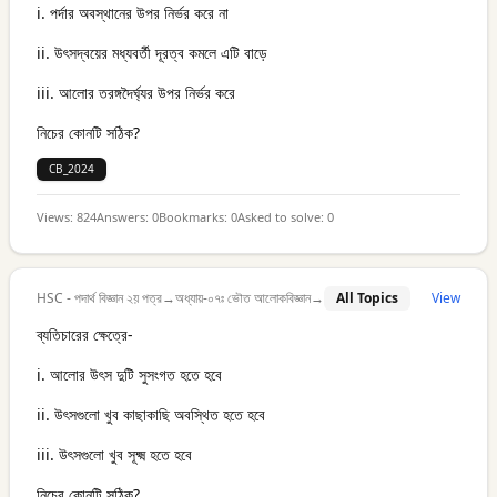
i. পর্দার অবস্থানের উপর নির্ভর করে না
ii. উৎসদ্বয়ের মধ্যবর্তী দূরত্ব কমলে এটি বাড়ে
iii. আলোর তরঙ্গদৈর্ঘ্যর উপর নির্ভর করে
নিচের কোনটি সঠিক?
CB_2024
Views:
824
Answers:
0
Bookmarks:
0
Asked to solve:
0
HSC - পদার্থ বিজ্ঞান ২য় পত্র
→
অধ্যায়-০৭ঃ ভৌত আলোকবিজ্ঞান
→
All Topics
View
ব্যতিচারের ক্ষেত্রে-
i. আলোর উৎস দুটি সুসংগত হতে হবে
ii. উৎসগুলো খুব কাছাকাছি অবস্থিত হতে হবে
iii. উৎসগুলো খুব সূক্ষ্ম হতে হবে
নিচের কোনটি সঠিক?