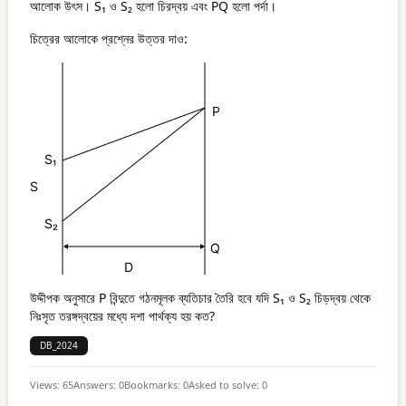
আলোক উৎস। S₁ ও S₂ হলো চিরদ্বয় এবং PQ হলো পর্দা।
চিত্রের আলোকে প্রশ্নের উত্তর দাও:
উদ্দীপক অনুসারে P বিন্দুতে গঠনমূলক ব্যতিচার তৈরি হবে যদি S₁ ও S₂ চিড়দ্বয় থেকে
নিঃসৃত তরঙ্গদ্বয়ের মধ্যে দশা পার্থক্য হয় কত?
DB_2024
Views:
65
Answers:
0
Bookmarks:
0
Asked to solve:
0