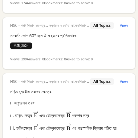
Views:
174
Answers:
0
Bookmarks:
0
Asked to solve:
0
HSC - পদার্থ বিজ্ঞান ২য় পত্র
→
অধ্যায়-০৭ঃ ভৌত আলোকবিজ্ঞান
→
All Topics
View
সমবর্তন কোণ 60° হলে ঐ মাধ্যমের প্রতিসরাংক-
MSB_2024
Views:
299
Answers:
0
Bookmarks:
0
Asked to solve:
0
HSC - পদার্থ বিজ্ঞান ২য় পত্র
→
অধ্যায়-০৭ঃ ভৌত আলোকবিজ্ঞান
→
All Topics
View
তড়িৎ চুম্বকীয় তরঙ্গের ক্ষেত্রে-
i. অনুপ্রস্থ তরঙ্গ
\overrightarrow{\mathrm{E}}
\overrightarrow{\mathrm{B}
ii. তড়িৎ ক্ষেত্র
E
এবং চৌম্বকক্ষেত্র
B
পরস্পর লম্ব
\overrightarrow{\mathrm{E}}
\overrightarrow{\mathrm{B}
iii. তড়িৎক্ষেত্র
E
এবং চৌম্বকক্ষেত্র
B
এর পারস্পরিক ক্রিয়ায় গঠিত হয়