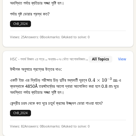
অবস্থিত পর্দায় ব্যতিচার সজ্জা সৃষ্টি হল।
\mathrm{~m}
পর্দায় সৃষ্ট ডোরার প্রস্থ কত?
ChB_2024
Views:
25
Answers:
0
Bookmarks:
0
Asked to solve:
0
HSC - পদার্থ বিজ্ঞান ২য় পত্র
→
অধ্যায়-০৭ঃ ভৌত আলোকবিজ্ঞান
→
All Topics
View
উদ্দীপক অনুসারে প্রশ্নের উত্তর দাও:
−
3
একটি ইয়ং এর দ্বিচিড় পরীক্ষায় চিড় দুটির মধ্যবর্তী দূরত্ব
0.4 \times
0.4
×
1
0
m
এ
ব্যবস্থাকে 4850Å তরঙ্গদৈর্ঘ্যের আলো দ্বারা আলোকিত করা হলে 0.8 m দূরে
10^{-3}
অবস্থিত পর্দায় ব্যতিচার সজ্জা সৃষ্টি হল।
\mathrm{~m}
কেন্দ্রীয় চরম থেকে কত দূরে চতুর্থ ক্রমের উজ্জ্বল ডোরা পাওয়া যাবে?
ChB_2024
Views:
82
Answers:
0
Bookmarks:
0
Asked to solve:
0