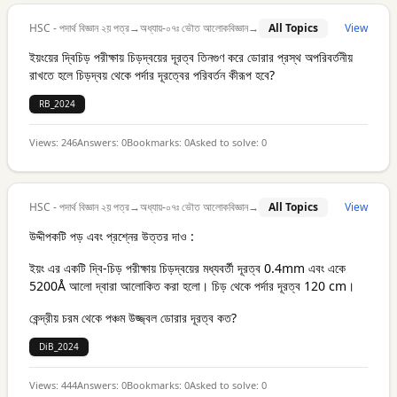
HSC - পদার্থ বিজ্ঞান ২য় পত্র
→
অধ্যায়-০৭ঃ ভৌত আলোকবিজ্ঞান
→
All Topics
View
ইয়ংয়ের দ্বিচিড় পরীক্ষায় চিড়দ্বয়ের দূরত্ব তিনগুণ করে ডোরার প্রস্থ অপরিবর্তনীয়
রাখতে হলে চিড়দ্বয় থেকে পর্দার দূরত্বের পরিবর্তন কীরূপ হবে?
RB_2024
Views:
246
Answers:
0
Bookmarks:
0
Asked to solve:
0
HSC - পদার্থ বিজ্ঞান ২য় পত্র
→
অধ্যায়-০৭ঃ ভৌত আলোকবিজ্ঞান
→
All Topics
View
উদ্দীপকটি পড় এবং প্রশ্নের উত্তর দাও :
ইয়ং এর একটি দ্বি-চিড় পরীক্ষায় চিড়দ্বয়ের মধ্যবর্তী দূরত্ব 0.4mm এবং একে
5200Å আলো দ্বারা আলোকিত করা হলো। চিড় থেকে পর্দার দূরত্ব 120 cm।
কেন্দ্রীয় চরম থেকে পঞ্চম উজ্জ্বল ডোরার দূরত্ব কত?
DiB_2024
Views:
444
Answers:
0
Bookmarks:
0
Asked to solve:
0