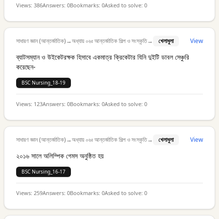
Views:
386
Answers:
0
Bookmarks:
0
Asked to solve:
0
সাধারণ জ্ঞান (আন্তর্জাতিক)
→
অধ্যায় ০৬ঃ আন্তর্জাতিক শিল্প ও সংস্কৃতি
→
খেলাধুলা
View
ব্যাটসম্যান ও উইকেটরক্ষক হিসাবে একমাত্র ক্রিকেটার যিনি দুইটি ডাবল সেঞ্চুরি
করেছেন-
BSC Nursing_18-19
Views:
123
Answers:
0
Bookmarks:
0
Asked to solve:
0
সাধারণ জ্ঞান (আন্তর্জাতিক)
→
অধ্যায় ০৬ঃ আন্তর্জাতিক শিল্প ও সংস্কৃতি
→
খেলাধুলা
View
২০১৬ সালে অলিম্পিক গেমস অনুষ্ঠিত হয়
BSC Nursing_16-17
Views:
259
Answers:
0
Bookmarks:
0
Asked to solve:
0