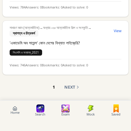
Views:
784
Answers:
0
Bookmarks:
0
Asked to solve:
0
সাধারণ জ্ঞান (আন্তর্জাতিক)
→
অধ্যায় ০৬ঃ আন্তর্জাতিক শিল্প ও সংস্কৃতি
→
View
স্থাপত্য ও চিত্রকর্ম
'একাডেমি অব সায়েন্স' কোন দেশের বিখ্যাত লাইব্রেরি?
পিএসসি ও অন্যান্য_2021
Views:
746
Answers:
0
Bookmarks:
0
Asked to solve:
0
1
NEXT
Home
Search
Exam
Mock
Saved