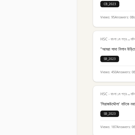
CB_2023
Views:
95
Answers:
0
B
HSC - বাংলা ১ম পত্র
→
নাট
"আমরা সাদা নিশান উড়িয়ে
SB_2023
Views:
450
Answers:
0
HSC - বাংলা ১ম পত্র
→
নাট
'সিরাজউদ্দৌলা' নাটকে নব
SB_2023
Views:
187
Answers:
0