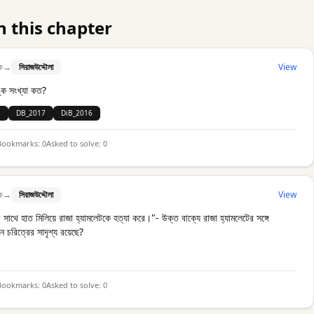
n this chapter
ক
→
সিরাজউদ্দৌলা
View
ঙ্ক সংখ্যা কত?
3
DB_2017
DiB_2016
Bookmarks:
0
Asked to solve:
0
ক
→
সিরাজউদ্দৌলা
View
ির সাথে হাত মিলিয়ে রাজা হ্যামলেটকে হত্যা করে।"- উক্ত বাক্যে রাজা হ্যামলেটের সঙ্গে
ন চরিত্রের সাদৃশ্য রয়েছে?
Bookmarks:
0
Asked to solve:
0