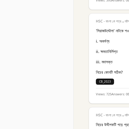
Views:
393
Answers:
0
HSC - বাংলা ১ম পত্র
→
নাট
'সিরাজউদ্দৌলা' নাটকে শও
i. অকর্মণ্য
ii. ক্ষমতানির্লিপ্ত
iii. মদাসক্ত
নিচের কোনটি সঠিক?
CB_2023
Views:
725
Answers:
0
HSC - বাংলা ১ম পত্র
→
নাট
নিচের উদ্দীপকটি পড়ে প্