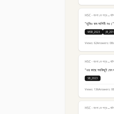
HSC - বাংলা ১ম পত্র
→
নাট
"তুমিও কম সাপিনী নও।"
MSB_2023
JB_201
Views:
62
Answers:
0
B
HSC - বাংলা ১ম পত্র
→
নাট
"ওর কাছে সবকিছুই যেন 
SB_2023
Views:
136
Answers:
0
HSC - বাংলা ১ম পত্র
→
নাট