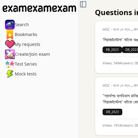
TOGGLE SIDEBAR
Questions i
Search
HSC - বাংলা ১ম পত্র
→
নাট
Bookmarks
'সিরাজউদ্দৌলা' নাটকে অ
My requests
RB_2023
DB_202
Create/Join exam
Views:
549
Answers:
0
Test Series
Mock tests
HSC - বাংলা ১ম পত্র
→
নাট
"স্বার্থপর ক্লডিয়াস রান
'সিরাজউদ্দৌলা' নাটকে কো
DB_2023
Views:
741
Answers:
0