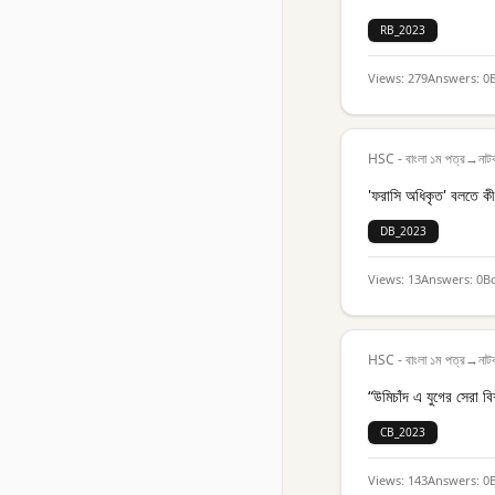
RB_2023
Views:
279
Answers:
0
HSC - বাংলা ১ম পত্র
→
নাট
'ফরাসি অধিকৃত' বলতে কী
DB_2023
Views:
13
Answers:
0
B
HSC - বাংলা ১ম পত্র
→
নাট
“উমিচাঁদ এ যুগের সেরা ব
CB_2023
Views:
143
Answers:
0