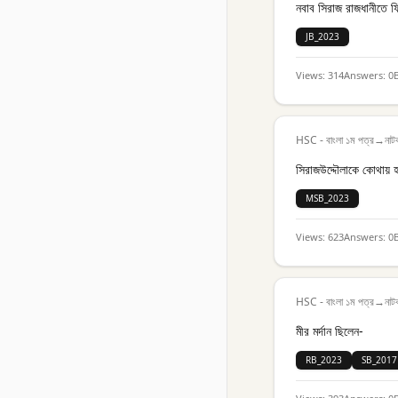
নবাব সিরাজ রাজধানীতে 
JB_2023
Views:
314
Answers:
0
HSC - বাংলা ১ম পত্র
→
নাট
সিরাজউদ্দৌলাকে কোথায় হ
MSB_2023
Views:
623
Answers:
0
HSC - বাংলা ১ম পত্র
→
নাট
মীর মর্দান ছিলেন-
RB_2023
SB_2017