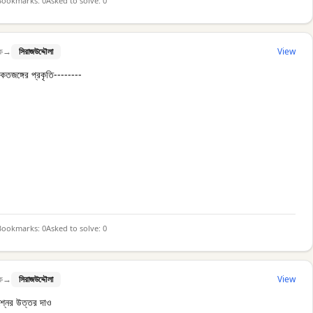
Bookmarks:
0
Asked to solve:
0
ক
→
সিরাজউদ্দৌলা
View
কতজঙ্গের প্রকৃতি--------
Bookmarks:
0
Asked to solve:
0
ক
→
সিরাজউদ্দৌলা
View
রশ্নের উত্তর দাও