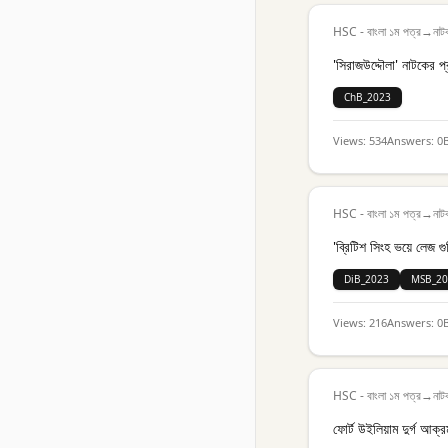
HSC - বাংলা ১ম পত্র
→
নাট
'সিরাজউদ্দৌলা' নাটকের প
ChB_2023
Views:
534
Answers:
0
HSC - বাংলা ১ম পত্র
→
নাট
'ব্রিটিশ সিংহ ভয়ে লেজ গ
DiB_2023
MSB_20
Views:
216
Answers:
0
HSC - বাংলা ১ম পত্র
→
নাট
ফোর্ট উইলিয়াম দুর্গ আক্