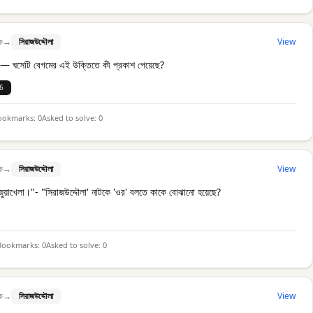
ক
→
সিরাজউদ্দৌলা
View
— ঘসেটি বেগমের এই উক্তিতে কী প্রকাশ পেয়েছে?
6
ookmarks:
0
Asked to solve:
0
ক
→
সিরাজউদ্দৌলা
View
জুয়াখেলা।"- "সিরাজউদ্দৌলা' নাটকে 'ওর' বলতে কাকে বোঝানো হয়েছে?
Bookmarks:
0
Asked to solve:
0
ক
→
সিরাজউদ্দৌলা
View