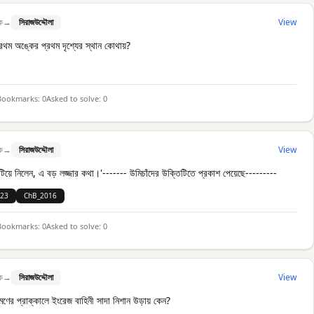
ক
→
সিরাজউদ্দৌলা
View
্রথম অঙ্কের প্রথম দৃশ্যের স্থান কোথায়?
Bookmarks:
0
Asked to solve:
0
ক
→
সিরাজউদ্দৌলা
View
ুটিয়ে নিলেন, এ বড় লজ্জার কথা।'------- উমিচাঁদের উক্তিটিতে প্রকাশ পেয়েছে---------
23
ChB_2016
Bookmarks:
0
Asked to solve:
0
ক
→
সিরাজউদ্দৌলা
View
রমণের প্রাক্কালে ইংরেজ বাহিনী সাদা নিশান উড়ায় কেন?