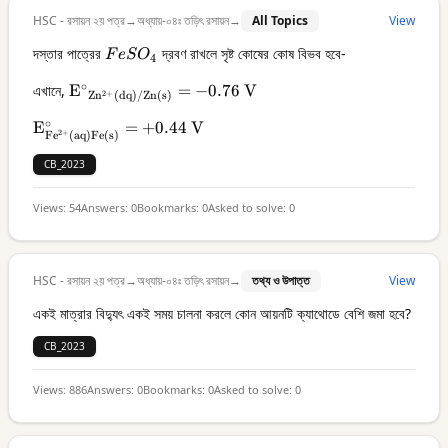
HSC - রসায়ন ২য় পত্র
→
অধ্যায়-০৪ঃ তড়িৎ রসায়ন
→
All Topics
View
দস্তার পাত্রের
FeSO_4
দ্রবণ রাখলে সৃষ্ট কোষের কোষ বিভব হবে-
F
e
S
O
4
∘
এখানে,
\mathrm{E^{\circ}}_
E
=
−
0.76
V
2
+
Z
n
(
dq
)
/
Zn
(
s
)
{\mathrm{Zn^{2+}}}
∘
\mathrm{E}_{\mathrm{Fe}^{2+}
E
=
+
0.44
V
{ }_{(\mathrm{dq}) /
2
+
Fe
(
aq
)
Fe
(
s
)
(\mathrm{aq} ) \mathrm{Fe}
\mathrm{Zn}
CB_2023
(\mathrm{s})}^{\circ}=+0.44
(\mathrm{s})}=-0.76
\mathrm{~V}
\mathrm{~V}
Views:
54
Answers:
0
Bookmarks:
0
Asked to solve:
0
HSC - রসায়ন ২য় পত্র
→
অধ্যায়-০৪ঃ তড়িৎ রসায়ন
→
তথ্য ও উপাত্ত
View
একই মাত্রার বিদ্যুৎ একই সময় চালনা করলে কোন আয়নটি ক্যাথোডে বেশি জমা হবে?
CB_2023
Views:
886
Answers:
0
Bookmarks:
0
Asked to solve:
0