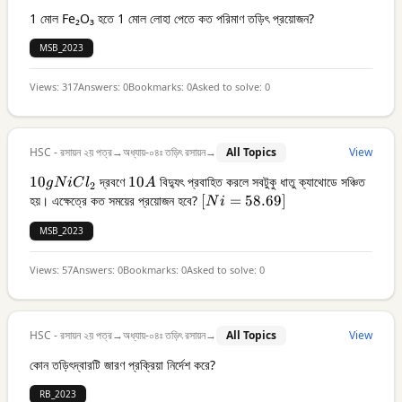
1 মোল Fe₂O₃ হতে 1 মোল লোহা পেতে কত পরিমাণ তড়িৎ প্রয়োজন?
MSB_2023
Views:
317
Answers:
0
Bookmarks:
0
Asked to solve:
0
HSC - রসায়ন ২য় পত্র
→
অধ্যায়-০৪ঃ তড়িৎ রসায়ন
→
All Topics
View
10g
10
দ্রবণে
10A
10
বিদ্যুৎ প্রবাহিত করলে সবটুকু ধাতু ক্যাথোডে সঞ্চিত
g
N
i
C
l
A
2
NiCl₂
হয়। এক্ষেত্রে কত সময়ের প্রয়োজন হবে?
[Ni =
[
=
58.69
]
N
i
58.69]
MSB_2023
Views:
57
Answers:
0
Bookmarks:
0
Asked to solve:
0
HSC - রসায়ন ২য় পত্র
→
অধ্যায়-০৪ঃ তড়িৎ রসায়ন
→
All Topics
View
কোন তড়িৎদ্বারটি জারণ প্রক্রিয়া নির্দেশ করে?
RB_2023