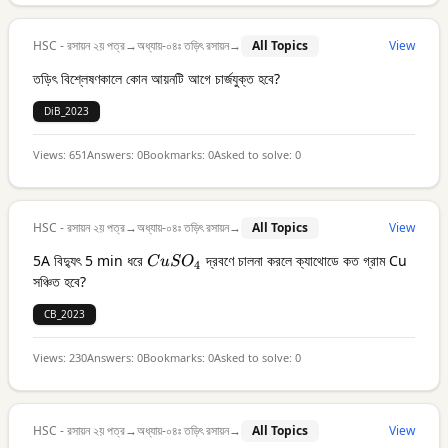
HSC - রসায়ন ২য় পত্র
→
অধ্যায়-০৪ঃ তড়িৎ রসায়ন
→
All Topics
View
তড়িৎ বিশ্লেষণকালে কোন আয়নটি আগে চার্জযুক্ত হবে?
DiB_2023
Views:
651
Answers:
0
Bookmarks:
0
Asked to solve:
0
HSC - রসায়ন ২য় পত্র
→
অধ্যায়-০৪ঃ তড়িৎ রসায়ন
→
All Topics
View
5A বিদ্যুৎ 5 min ধরে
CuSO_4
দ্রবণে চালনা করলে ক্যাথোডে কত গ্রাম Cu
C
u
S
O
4
সঞ্চিত হবে?
CB_2023
Views:
230
Answers:
0
Bookmarks:
0
Asked to solve:
0
HSC - রসায়ন ২য় পত্র
→
অধ্যায়-০৪ঃ তড়িৎ রসায়ন
→
All Topics
View