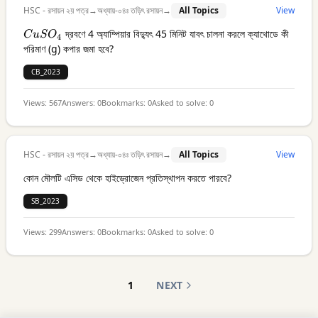
HSC - রসায়ন ২য় পত্র
→
অধ্যায়-০৪ঃ তড়িৎ রসায়ন
→
All Topics
View
CuSO_4
দ্রবণে 4 অ্যাম্পিয়ার বিদ্যুৎ 45 মিনিট যাবৎ চালনা করলে ক্যাথোডে কী
C
u
S
O
4
পরিমাণ (g) কপার জমা হবে?
CB_2023
Views:
567
Answers:
0
Bookmarks:
0
Asked to solve:
0
HSC - রসায়ন ২য় পত্র
→
অধ্যায়-০৪ঃ তড়িৎ রসায়ন
→
All Topics
View
কোন মৌলটি এসিড থেকে হাইড্রোজেন প্রতিস্থাপন করতে পারবে?
SB_2023
Views:
299
Answers:
0
Bookmarks:
0
Asked to solve:
0
1
NEXT