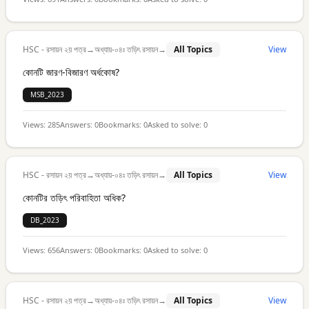
(\mathrm{aq}) / \mathrm{Cu}
(\mathrm{s})}^{0}=+0.34
\mathrm{~V}
HSC - রসায়ন ২য় পত্র
→
অধ্যায়-০৪ঃ তড়িৎ রসায়ন
→
All Topics
View
কোনটি জারণ-বিজারণ অর্ধকোষ?
MSB_2023
Views:
285
Answers:
0
Bookmarks:
0
Asked to solve:
0
HSC - রসায়ন ২য় পত্র
→
অধ্যায়-০৪ঃ তড়িৎ রসায়ন
→
All Topics
View
কোনটির তড়িৎ পরিবাহিতা অধিক?
DB_2023
Views:
656
Answers:
0
Bookmarks:
0
Asked to solve:
0
HSC - রসায়ন ২য় পত্র
→
অধ্যায়-০৪ঃ তড়িৎ রসায়ন
→
All Topics
View