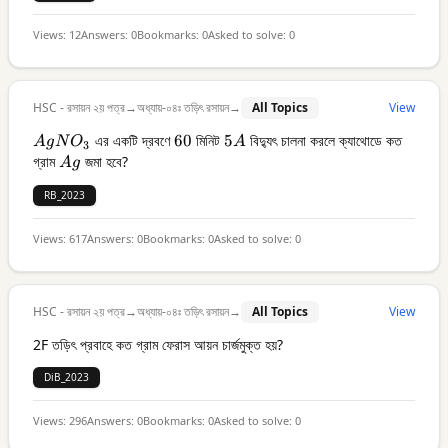
Views:
12
Answers:
0
Bookmarks:
0
Asked to solve:
0
HSC - রসায়ন ২য় পত্র
→
অধ্যায়-০৪ঃ তড়িৎ রসায়ন
→
All Topics
View
AgNO_3
এর একটি দ্রবণে
60
60
মিনিট
5A
5
বিদ্যুৎ চালনা করলে ক্যাথোডে কত
A
g
N
O
A
3
গ্রাম
Ag
জমা হবে?
A
g
RB_2023
Views:
617
Answers:
0
Bookmarks:
0
Asked to solve:
0
HSC - রসায়ন ২য় পত্র
→
অধ্যায়-০৪ঃ তড়িৎ রসায়ন
→
All Topics
View
2F তড়িৎ প্রবাহে কত গ্রাম ফেরাস আয়ন চার্জমুক্ত হয়?
DiB_2023
Views:
296
Answers:
0
Bookmarks:
0
Asked to solve:
0