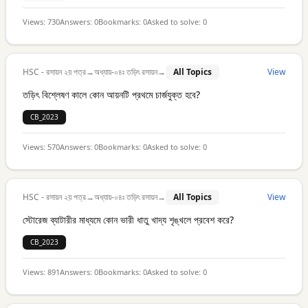
Views:
730
Answers:
0
Bookmarks:
0
Asked to solve:
0
HSC - রসায়ন ২য় পত্র
→
অধ্যায়-০৪ঃ তড়িৎ রসায়ন
→
All Topics
View
তড়িৎ বিশ্লেষণ কালে কোন আয়নটি প্রথমে চার্জযুক্ত হবে?
CB_2023
Views:
570
Answers:
0
Bookmarks:
0
Asked to solve:
0
HSC - রসায়ন ২য় পত্র
→
অধ্যায়-০৪ঃ তড়িৎ রসায়ন
→
All Topics
View
স্টোরেজ ব্যাটারীর মাধ্যমে কোন ভারী ধাতু খাদ্য শৃঙ্খলে প্রবেশ করে?
CB_2023
Views:
891
Answers:
0
Bookmarks:
0
Asked to solve:
0