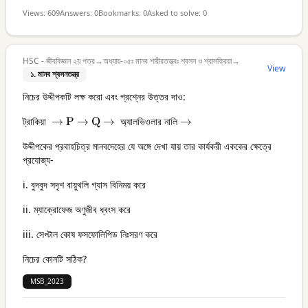
Views:
609
Answers:
0
Bookmarks:
0
Asked to solve:
0
HSC - জীববিজ্ঞান ২য় পত্র
→
অধ্যায়-০৫ঃ মানব শারীরতত্ত্বঃ শ্বসন ও শ্বাসক্রিয়া
→
View
১. মানব শ্বসনতন্ত্র
নিচের উদ্দীপকটি লক্ষ করো এবং প্রশ্নের উত্তর দাও:
ট্রাকিয়া
\text
→ P → Q →
অ্যালভিওলার নালি
→
→
{ →
উদ্দীপকের প্রবাহচিত্র মানবদেহের যে অঙ্গে দেখা যায় তার কার্যকরী এককের ক্ষেত্রে
P →
প্রযোজ্য-
Q →
}
i. বুদবুদ সদৃশ বায়ুথলি গ্যাস বিনিময় করে
ii. ম্যাক্রোফেজ অণুজীব ধ্বংস করে
iii. সেপ্টাল কোষ ফসফোলিপিড নিঃসরণ করে
নিচের কোনটি সঠিক?
MSB_2023