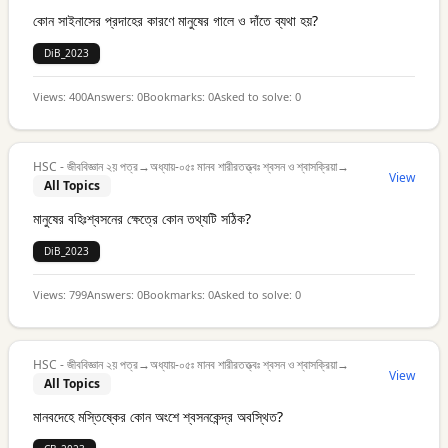
কোন সাইনাসের প্রদাহের কারণে মানুষের গালে ও দাঁতে ব্যথা হয়?
DiB_2023
Views:
400
Answers:
0
Bookmarks:
0
Asked to solve:
0
HSC - জীববিজ্ঞান ২য় পত্র
→
অধ্যায়-০৫ঃ মানব শারীরতত্ত্বঃ শ্বসন ও শ্বাসক্রিয়া
→
View
All Topics
মানুষের বহিঃশ্বসনের ক্ষেত্রে কোন তথ্যটি সঠিক?
DiB_2023
Views:
799
Answers:
0
Bookmarks:
0
Asked to solve:
0
HSC - জীববিজ্ঞান ২য় পত্র
→
অধ্যায়-০৫ঃ মানব শারীরতত্ত্বঃ শ্বসন ও শ্বাসক্রিয়া
→
View
All Topics
মানবদেহে মস্তিষ্কের কোন অংশে শ্বসনকেন্দ্র অবস্থিত?