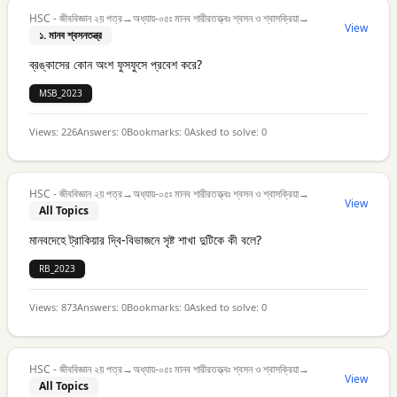
HSC - জীববিজ্ঞান ২য় পত্র
→
অধ্যায়-০৫ঃ মানব শারীরতত্ত্বঃ শ্বসন ও শ্বাসক্রিয়া
→
View
১. মানব শ্বসনতন্ত্র
ব্রঙ্কাসের কোন অংশ ফুসফুসে প্রবেশ করে?
MSB_2023
Views:
226
Answers:
0
Bookmarks:
0
Asked to solve:
0
HSC - জীববিজ্ঞান ২য় পত্র
→
অধ্যায়-০৫ঃ মানব শারীরতত্ত্বঃ শ্বসন ও শ্বাসক্রিয়া
→
View
All Topics
মানবদেহে ট্রাকিয়ার দ্বি-বিভাজনে সৃষ্ট শাখা দুটিকে কী বলে?
RB_2023
Views:
873
Answers:
0
Bookmarks:
0
Asked to solve:
0
HSC - জীববিজ্ঞান ২য় পত্র
→
অধ্যায়-০৫ঃ মানব শারীরতত্ত্বঃ শ্বসন ও শ্বাসক্রিয়া
→
View
All Topics