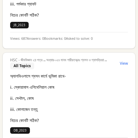
iii. পর্শুকার শ্যাফট
নিচের কোনটি সঠিক?
JB_2023
Views:
687
Answers:
0
Bookmarks:
0
Asked to solve:
0
HSC - জীববিজ্ঞান ২য় পত্র
→
অধ্যায়-০৫ঃ মানব শারীরতত্ত্বঃ শ্বসন ও শ্বাসক্রিয়া
→
View
All Topics
অ্যালভিওলাসে শ্বসন কার্যে ভূমিকা রাখে-
i. স্কোয়ামাস এপিথেলিয়াল কোষ
ii. সেপ্টাল, কোষ
iii. কোলাজেন তন্তু
নিচের কোনটি সঠিক?
DB_2023