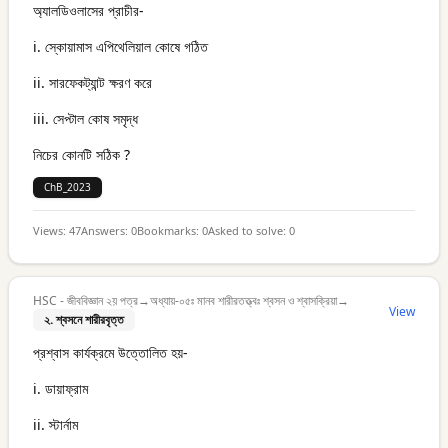
অ্যালডিওলাসের প্রাচীর-
i. স্কোয়ামাস এপিথেলিয়াল কোষে গঠিত
ii. সারফেকট্যান্ট ক্ষরণ করে
iii. সেপ্টাল কোষ সমৃদ্ধ
নিচের কোনটি সঠিক ?
ChB_2023
Views:
47
Answers:
0
Bookmarks:
0
Asked to solve:
0
HSC - জীববিজ্ঞান ২য় পত্র
→
অধ্যায়-০৫ঃ মানব শারীরতত্ত্বঃ শ্বসন ও শ্বাসক্রিয়া
→
View
২. শ্বসনে শারীরবৃত্ত
প্রশ্বাস কার্যক্রমে উত্তোলিত হয়-
i. ডায়াফ্রাম
ii. স্টার্নাম