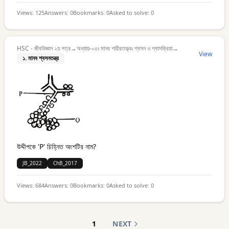
Views:
125
Answers:
0
Bookmarks:
0
Asked to solve:
0
HSC - জীববিজ্ঞান ২য় পত্র
→
অধ্যায়-০৫ঃ মানব শারীরতত্ত্বঃ শ্বসন ও শ্বাসক্রিয়া
→
View
১. মানব শ্বসনতন্ত্র
উদ্দীপকে 'P' চিহ্নিত অংশটির নাম?
JB_2022
ChB_2017
Views:
684
Answers:
0
Bookmarks:
0
Asked to solve:
0
1
NEXT