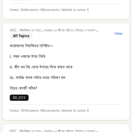
Views:
564
Answers:
0
Bookmarks:
0
Asked to solve:
0
HSC - জীববিজ্ঞান ১ম পত্র
→
অধ্যায়-১২ঃ জীবের পরিবেশ, বিস্তার ও সংরক্ষণ
→
View
All Topics
বায়োমাসের পিরামিডের বৈশিষ্ট্য—
i. শুষ্ক ওজনের উপর নির্ভর
ii. জীব ভর নিচ থেকে উপরের দিকে কমতে থাকে
iii. সর্বোচ্চ খাদক পর্যায়ে ভরের পরিমাণ কম
নিচের কোনটি সঠিক?
BB_2019
Views:
787
Answers:
0
Bookmarks:
0
Asked to solve:
0
HSC - জীববিজ্ঞান ১ম পত্র
→
অধ্যায়-১২ঃ জীবের পরিবেশ, বিস্তার ও সংরক্ষণ
→