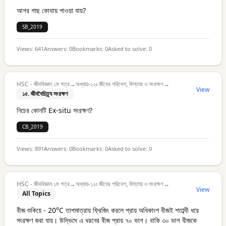
আগর গাছ কোথায় পাওয়া যায়?
SB_2019
Views:
641
Answers:
0
Bookmarks:
0
Asked to solve:
0
HSC - জীববিজ্ঞান ১ম পত্র
→
অধ্যায়-১২ঃ জীবের পরিবেশ, বিস্তার ও সংরক্ষণ
→
View
১৫. জীববৈচিত্র্য সংরক্ষণ
নিচের কোনটি Ex-situ সংরক্ষণ?
CB_2019
Views:
891
Answers:
0
Bookmarks:
0
Asked to solve:
0
HSC - জীববিজ্ঞান ১ম পত্র
→
অধ্যায়-১২ঃ জীবের পরিবেশ, বিস্তার ও সংরক্ষণ
→
View
All Topics
বীজ শুকিয়ে - 20°C তাপমাত্রায় ফ্রিজিং করলে প্রায় অধিকাংশ বীজই শতাব্দী ধরে
সংরক্ষণ করা যায়। উদ্ভিদে এ ধরনের বীজ প্রায় ৭০ ভাগ। বাকি ৩০ ভাগ বীজকে