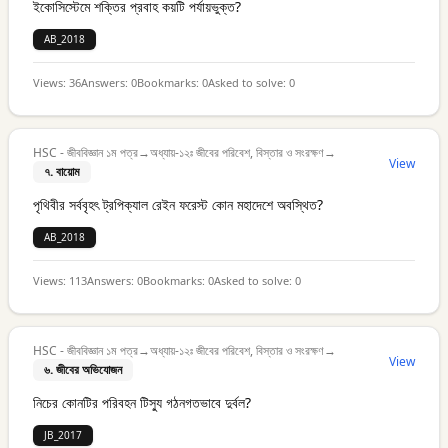
ইকোসিস্টেমে শক্তির প্রবাহ কয়টি পর্যায়ভুক্ত?
AB_2018
Views:
36
Answers:
0
Bookmarks:
0
Asked to solve:
0
HSC - জীববিজ্ঞান ১ম পত্র
→
অধ্যায়-১২ঃ জীবের পরিবেশ, বিস্তার ও সংরক্ষণ
→
View
৭. বায়োম
পৃথিবীর সর্ববৃহৎ ট্রপিক্যাল রেইন ফরেস্ট কোন মহাদেশে অবস্থিত?
AB_2018
Views:
113
Answers:
0
Bookmarks:
0
Asked to solve:
0
HSC - জীববিজ্ঞান ১ম পত্র
→
অধ্যায়-১২ঃ জীবের পরিবেশ, বিস্তার ও সংরক্ষণ
→
View
৬. জীবের অভিযোজন
নিচের কোনটির পরিবহন টিস্যু গঠনগতভাবে দুর্বল?
JB_2017