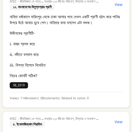
HSC - জীববিজ্ঞান ১ম পত্র
→
অধ্যায়-১২ঃ জীবের পরিবেশ, বিস্তার ও সংরক্ষণ
→
View
১২. বাংলাদেশের বিলুপ্তপ্রায় প্রাণী
নাহিদা বর্ষাকালে ফরিদপুর থেকে ঢাকা আসার পথে দেখল একটি প্রাণী হঠাৎ করে পানির
উপরে উঠে আবার ডুবে গেল। নাহিদার বাবা বললেন এটা শুশুক।
উদ্দীপকের প্রাণীটি-
i. বাচ্চা প্রসব করে
ii. নদীতে বসবাস করে
iii. বিপন্ন হিসেবে বিবেচিত
নিচের কোনটি সঠিক?
SB_2019
Views:
114
Answers:
0
Bookmarks:
0
Asked to solve:
0
HSC - জীববিজ্ঞান ১ম পত্র
→
অধ্যায়-১২ঃ জীবের পরিবেশ, বিস্তার ও সংরক্ষণ
→
View
৫. ইকোলজিক্যাল পিরামিড