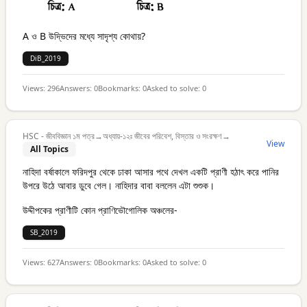
A ও B উদ্ভিদের মধ্যে সাদৃশ্য কোথায়?
DiB_2019
Views:
296
Answers:
0
Bookmarks:
0
Asked to solve:
0
HSC - জীববিজ্ঞান ১ম পত্র
→
অধ্যায়-১২ঃ জীবের পরিবেশ, বিস্তার ও সংরক্ষণ
→
View
All Topics
নাহিদা বর্ষাকালে ফরিদপুর থেকে ঢাকা আসার পথে দেখল একটি প্রাণী হঠাৎ করে পানির
উপরে উঠে আবার ডুবে গেল। নাহিদার বাবা বললেন এটা শুশুক।
উদ্দীপকের প্রাণীটি কোন প্রাণিভৌগোলিক অঞ্চলের-
SB_2019
Views:
627
Answers:
0
Bookmarks:
0
Asked to solve:
0