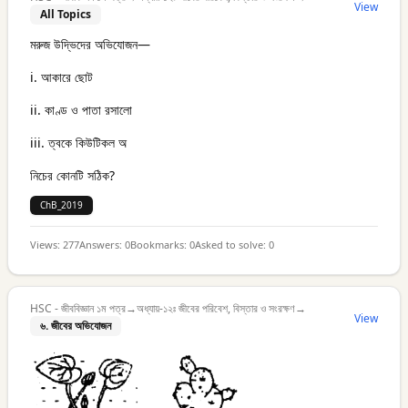
View
All Topics
মরুজ উদ্ভিদের অভিযোজন—
i. আকারে ছোট
ii. কাণ্ড ও পাতা রসালো
iii. ত্বকে কিউটিকল অ
নিচের কোনটি সঠিক?
ChB_2019
Views:
277
Answers:
0
Bookmarks:
0
Asked to solve:
0
HSC - জীববিজ্ঞান ১ম পত্র
→
অধ্যায়-১২ঃ জীবের পরিবেশ, বিস্তার ও সংরক্ষণ
→
View
৬. জীবের অভিযোজন