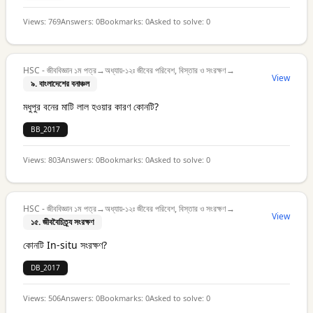
Views:
769
Answers:
0
Bookmarks:
0
Asked to solve:
0
HSC - জীববিজ্ঞান ১ম পত্র
→
অধ্যায়-১২ঃ জীবের পরিবেশ, বিস্তার ও সংরক্ষণ
→
View
৯. বাংলাদেশের বনাঞ্চল
মধুপুর বনের মাটি লাল হওয়ার কারণ কোনটি?
BB_2017
Views:
803
Answers:
0
Bookmarks:
0
Asked to solve:
0
HSC - জীববিজ্ঞান ১ম পত্র
→
অধ্যায়-১২ঃ জীবের পরিবেশ, বিস্তার ও সংরক্ষণ
→
View
১৫. জীববৈচিত্র্য সংরক্ষণ
কোনটি In-situ সংরক্ষণ?
DB_2017
Views:
506
Answers:
0
Bookmarks:
0
Asked to solve:
0