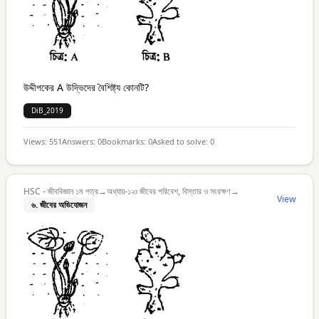
উদ্দীপকের A উদ্ভিদের বৈশিষ্ট্য কোনটি?
DiB_2019
Views:
551
Answers:
0
Bookmarks:
0
Asked to solve:
0
HSC - জীববিজ্ঞান ১ম পত্র
→
অধ্যায়-১২ঃ জীবের পরিবেশ, বিস্তার ও সংরক্ষণ
→
View
৬. জীবের অভিযোজন